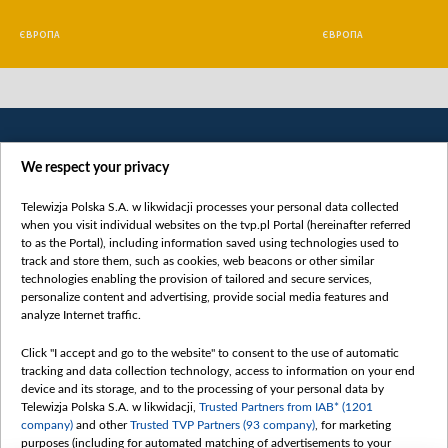
ЄВРОПА
ЄВРОПА
We respect your privacy
Telewizja Polska S.A. w likwidacji processes your personal data collected
when you visit individual websites on the tvp.pl Portal (hereinafter referred
to as the Portal), including information saved using technologies used to
Категорії
track and store them, such as cookies, web beacons or other similar
technologies enabling the provision of tailored and secure services,
Новини
personalize content and advertising, provide social media features and
analyze Internet traffic.
Війна
Докладно
Click "I accept and go to the website" to consent to the use of automatic
tracking and data collection technology, access to information on your end
Погляд
device and its storage, and to the processing of your personal data by
Цікаво
Telewizja Polska S.A. w likwidacji,
Trusted Partners from IAB* (1201
company)
and other
Trusted TVP Partners (93 company)
, for marketing
Slawa.tv
purposes (including for automated matching of advertisements to your