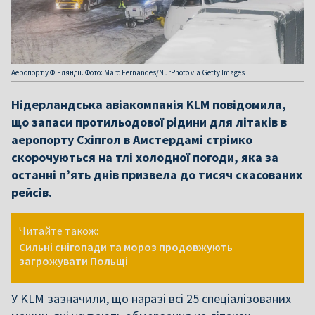
Аеропорт у Фінляндії. Фото: Marc Fernandes/NurPhoto via Getty Images
Нідерландська авіакомпанія KLM повідомила,
що запаси протильодової рідини для літаків в
аеропорту Схіпгол в Амстердамі стрімко
скорочуються на тлі холодної погоди, яка за
останні п’ять днів призвела до тисяч скасованих
рейсів.
Читайте також:
Сильні снігопади та мороз продовжують
загрожувати Польщі
У KLM зазначили, що наразі всі 25 спеціалізованих