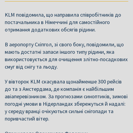
KLM повідомила, що направила співробітників до
постачальника в Німеччині для самостійного
отримання додаткових обсягів рідини.
В аеропорту Схіпгол, зі свого боку, повідомили, що
мають достатні запаси іншого типу рідини, яка
використовується для очищення злітно-посадкових
смуг від снігу та льоду.
У вівторок KLM скасувала щонайменше 300 рейсів
до та з Амстердама, де компанія є найбільшим
авіаперевізником. За прогнозами синоптиків, зимові
погодні умови в Нідерландах збережуться й надалі:
у середу вранці очікуються сильні снігопади та
поривчастий вітер.