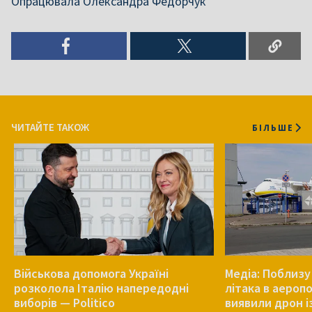
Опрацювала Олександра Федорчук
ЧИТАЙТЕ ТАКОЖ
БІЛЬШЕ
Військова допомога Україні
Медіа: Поблизу
розколола Італію напередодні
літака в аероп
виборів — Politico
виявили дрон і