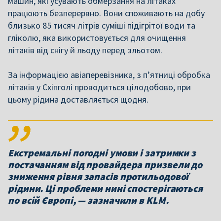
машин, які усувають обмерзання на літаках
працюють безперервно. Вони споживають на добу
близько 85 тисяч літрів суміші підігрітої води та
гліколю, яка використовується для очищення
літаків від снігу й льоду перед зльотом.
За інформацією авіаперевізника, з п’ятниці обробка
літаків у Схіпголі проводиться цілодобово, при
цьому рідина доставляється щодня.
Екстремальні погодні умови і затримки з
постачанням від провайдера призвели до
зниження рівня запасів протильодової
рідини. Ці проблеми нині спостерігаються
по всій Європі, — зазначили в KLM.