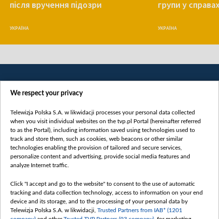
після вручення підозри
групи у справа
УКРАЇНА
УКРАЇНА
We respect your privacy
Telewizja Polska S.A. w likwidacji processes your personal data collected
when you visit individual websites on the tvp.pl Portal (hereinafter referred
to as the Portal), including information saved using technologies used to
Категорії
track and store them, such as cookies, web beacons or other similar
technologies enabling the provision of tailored and secure services,
Новини
personalize content and advertising, provide social media features and
analyze Internet traffic.
Війна
Докладно
Click "I accept and go to the website" to consent to the use of automatic
tracking and data collection technology, access to information on your end
Погляд
device and its storage, and to the processing of your personal data by
Цікаво
Telewizja Polska S.A. w likwidacji,
Trusted Partners from IAB* (1201