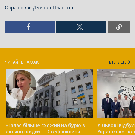
Опрацював Дмитро Плантон
ЧИТАЙТЕ ТАКОЖ
БІЛЬШЕ
«Галас більше схожий на бурю в
У Львові відбу
склянці води» — Стефанішина
Українсько-пол