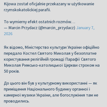
Kijowa został oficjalnie przekazany w użytkowanie
rzymskokatolickiej parafii.
To wymierny efekt ostatnich rozmów…
— Marcin Przydacz (@marcin_przydacz)
January 7,
2026
Як відомо, Міністерство культури України офіційно
передало Костел Святого Миколая у безоплатне
користування релігійній громаді Парафії Святого
Миколая Римсько-католицької Церкви строком на
50 років.
До цього він був у культурному використанні — як
приміщення
Національного будинку органної і
камерної музики України
, але богослужіння там не
проводились.