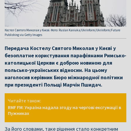
Костел Святого Миколая у Києві. Фото: Ruslan Kaniuka/Ukrinform/Ukrinform/Future
Publishing via Getty Images
Передача Костелу Святого Миколая у Києві у
безоплатне користування парафіянами Римсько-
католицької Церкви є доброю новиною для
польсько-українських відносин. На цьому
наголосив керівник Бюро міжнародної політики
при президенті Польщі Марчін Пшидач.
Читайте також:
RMF FM: Україна надала згоду на чергові ексгумації в
Пужниках
За його словами, таке рішення стало конкретним