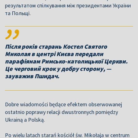
результатом спілкування між президентами України
та Польщі.
Після років старань Костел Святого
Миколая в центрі Києва передали
парафіянам Римсько-католицької Церкви.
Це черговий крок у добру сторону, —
зауважив Пшидач.
Dobre wiadomości będące efektem obserwowanej
ostatnio poprawy relacji dwustronnych pomiędzy
Ukrainą a Polską.
Po wielu latach starań kościół św. Mikołaja w centrum