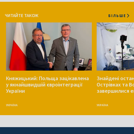
ЧИТАЙТЕ ТАКОЖ
БІЛЬШЕ
Княжицький: Польща зацікавлена
Знайдені остан
у якнайшвидшій євроінтеграції
Острівках та В
України
завершилися е
УКРАЇНА
УКРАЇНА