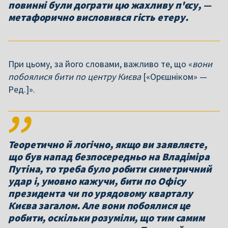
повинні були дограти цю жахливу п'єсу, —
метафорично висловився гість етеру.
При цьому, за його словами, важливо те, що «
вони
побоялися бити по центру Києва
[«Орєшніком» —
Ред.]».
Теоретично й логічно, якщо ви заявляєте,
що був напад безпосередньо на Владіміра
Путіна, то треба було робити симетричний
удар і, умовно кажучи, бити по Офісу
президента чи по урядовому кварталу
Києва загалом. Але вони побоялися це
робити, оскільки розуміли, що тим самим