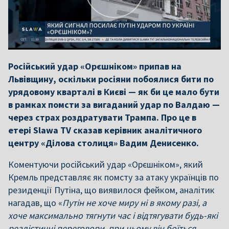
Російський удар «Орєшніком» припав на
Львівщину, оскільки росіяни побоялися бити по
урядовому кварталі в Києві — як би це мало бути
в рамках помсти за вигаданий удар по Валдаю —
через страх роздратувати Трампа. Про це в
етері Slawa TV сказав керівник аналітичного
центру «Ділова столиця» Вадим Денисенко.
Коментуючи російський удар «Орєшніком», який
Кремль представляє як помсту за атаку українців по
резиденції Путіна, що виявилося фейком, аналітик
нагадав, що «
Путін не хоче миру ні в якому разі, а
хоче максимально тягнути час і відтягувати будь-які
реалістичні переговори, при цьому він боїться