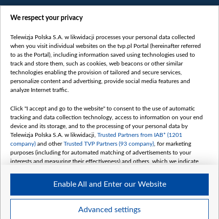
We respect your privacy
Telewizja Polska S.A. w likwidacji processes your personal data collected
when you visit individual websites on the tvp.pl Portal (hereinafter referred
to as the Portal), including information saved using technologies used to
Категорії
track and store them, such as cookies, web beacons or other similar
technologies enabling the provision of tailored and secure services,
Новини
personalize content and advertising, provide social media features and
analyze Internet traffic.
Війна
Докладно
Click "I accept and go to the website" to consent to the use of automatic
tracking and data collection technology, access to information on your end
Погляд
device and its storage, and to the processing of your personal data by
Цікаво
Telewizja Polska S.A. w likwidacji,
Trusted Partners from IAB* (1201
company)
and other
Trusted TVP Partners (93 company)
, for marketing
Slawa.tv
purposes (including for automated matching of advertisements to your
Про нас
interests and measuring their effectiveness) and others, which we indicate
below.
Контакти
Enable All and Enter our Website
Правила використання матеріалів
The purposes of processing your data by TVP S.A. w likwidacji are as
follows:
Обробка даних
Store and/or access information on a device
Advanced settings
Use limited data to select advertising