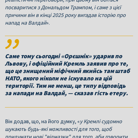
посваритися з Дональдом Трампом, і саме з цієї
причини він в кінці 2025 року вигадав історію про
напад на Валдай
».
Саме тому сьогодні «Орєшнік» ударив по
Львову, і офіційний Кремль заявив про те,
що це знищений міфічний якийсь там штаб
НАТО, якого ніколи не існувало на цій
території. Тим не менш, це типу відповідь
за напади на Валдай, — сказав гість етеру.
Він додав, що, на його думку, «
у Кремлі судомно
шукають будь-які можливості для того, щоб
придумати нові "відмазки" для того, аби говорити,