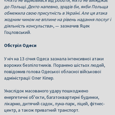
«
Ніхто не відмовився від роботи, ніхто не виїжджає
до Польщі. Дехто напевно, зрадів би, якби Польща
обмежила свою присутність в Україні. Але ця атака
жодним чином не вплине на рівень надання послуг і
діяльність консульства
», — зазначив Яцек
Гоцловський.
Обстріл Одеси
У ніч на 13 січня Одеса зазнала інтенсивної атаки
ворожих безпілотників. Поранено шістьох людей,
повідомив голова Одеської обласної військової
адміністрації Олег Кіпер.
Унаслідок масованого удару пошкоджено
енергетичні об’єкти, багатоквартирні будинки,
лікарню, дитячий садок, луна-парк, ліцей, фітнес-
центр, а також приватний транспорт.