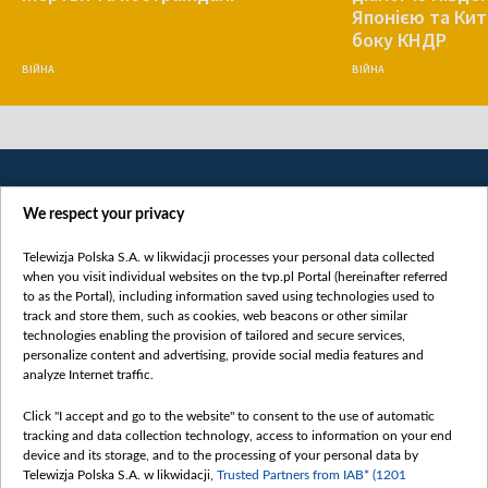
Японією та Кит
боку КНДР
ВІЙНА
ВІЙНА
We respect your privacy
Telewizja Polska S.A. w likwidacji processes your personal data collected
when you visit individual websites on the tvp.pl Portal (hereinafter referred
to as the Portal), including information saved using technologies used to
Категорії
track and store them, such as cookies, web beacons or other similar
technologies enabling the provision of tailored and secure services,
Новини
personalize content and advertising, provide social media features and
analyze Internet traffic.
Війна
Докладно
Click "I accept and go to the website" to consent to the use of automatic
tracking and data collection technology, access to information on your end
Погляд
device and its storage, and to the processing of your personal data by
Цікаво
Telewizja Polska S.A. w likwidacji,
Trusted Partners from IAB* (1201