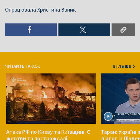
Опрацювала Христина Заник
ЧИТАЙТЕ ТАКОЖ
БІЛЬШЕ
Атака РФ по Києву та Київщині: Є
Таран: Україні
жертви та постраждалі
діалог із Півд