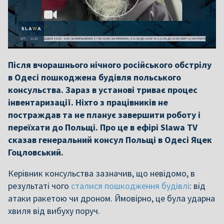
Після вчорашнього нічного російського обстрілу
в Одесі пошкоджена будівля польського
консульства. Зараз в установі триває процес
інвентаризації. Ніхто з працівників не
постраждав та не планує завершити роботу і
переїхати до Польщі. Про це в ефірі Slawa TV
сказав генеральний консул Польщі в Одесі Яцек
Гоцловський.
Керівник консульства зазначив, що невідомо, в
результаті чого
сталися пошкодження будівлі
: від
атаки ракетою чи дроном. Ймовірно, це була ударна
хвиля від вибуху поруч.