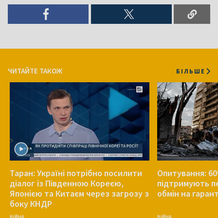
ЧИТАЙТЕ ТАКОЖ
БІЛЬШЕ
Таран: Україні потрібно посилити
Опитування: 60
діалог із Південною Кореєю,
підтримують п
Японією та Китаєм через загрозу з
обмін на гаран
боку КНДР
ВІЙНА
ВІЙНА