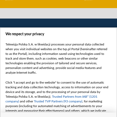
We respect your privacy
Telewizja Polska S.A. w likwidacji processes your personal data collected
when you visit individual websites on the tvp.pl Portal (hereinafter referred
to as the Portal), including information saved using technologies used to
Категорії
track and store them, such as cookies, web beacons or other similar
technologies enabling the provision of tailored and secure services,
Новини
personalize content and advertising, provide social media features and
analyze Internet traffic.
Війна
Докладно
Click "I accept and go to the website" to consent to the use of automatic
tracking and data collection technology, access to information on your end
Погляд
device and its storage, and to the processing of your personal data by
Цікаво
Telewizja Polska S.A. w likwidacji,
Trusted Partners from IAB* (1201
company)
and other
Trusted TVP Partners (93 company)
, for marketing
Slawa.tv
purposes (including for automated matching of advertisements to your
Про нас
interests and measuring their effectiveness) and others, which we indicate
below.