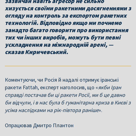
зазвичай навіть агресор не сильно
хизується своїми ракетними досягненнями з
огляду на контроль за експортом ракетних
технологій. Відповідно якщо ми почнемо
занадто багато говорити про використання
тих чи інших виробів, можуть бути певні
ускладнення на міжнародній арені, —
сказав Киричевський.
Коментуючи, чи Росія й надалі отримує іранські
ракети Fattah, експерт наголосив, що «
якби Іран
справді постачав би ці ракети Росії, ми б це давно
би відчули, і в нас була б гуманітарна криза в Києві з
усіма наслідками на рік-півтора раніше
».
Опрацював Дмитро Плантон