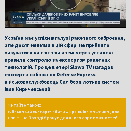
Україна має успіхи в галузі ракетного озброєння,
але досягненнями в цій сфері не прийнято
хизуватися на світовій арені через усталені
правила контролю за експортом ракетних
технологій. Про це в етері Slawa TV нагадав
експерт з озброєння Defense Express,
військовослужбовець Сил безпілотних систем
Іван Киричевський.
Читайте також:
Військовий експерт: Збити «Орєшнік» можливо, але
навіть на Заході бракує для цього спроможностей