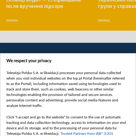
після вручення підозри
групи у справа
УКРАЇНА
УКРАЇНА
We respect your privacy
Telewizja Polska S.A. w likwidacji processes your personal data collected
when you visit individual websites on the tvp.pl Portal (hereinafter referred
to as the Portal), including information saved using technologies used to
Категорії
track and store them, such as cookies, web beacons or other similar
technologies enabling the provision of tailored and secure services,
Новини
personalize content and advertising, provide social media features and
analyze Internet traffic.
Війна
Докладно
Click "I accept and go to the website" to consent to the use of automatic
tracking and data collection technology, access to information on your end
Погляд
device and its storage, and to the processing of your personal data by
Цікаво
Telewizja Polska S.A. w likwidacji,
Trusted Partners from IAB* (1201