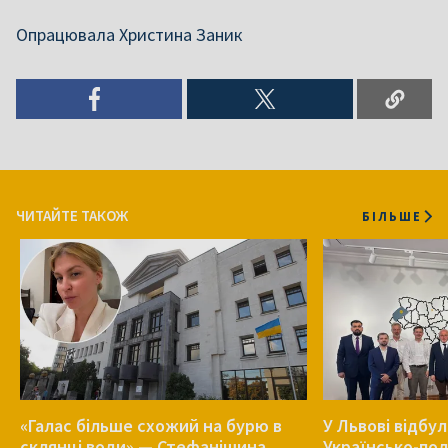
Опрацювала Христина Заник
ЧИТАЙТЕ ТАКОЖ
БІЛЬШЕ
«Галас більше схожий на бурю в
У Львові відбу
склянці води» — Стефанішина
Українсько-пол