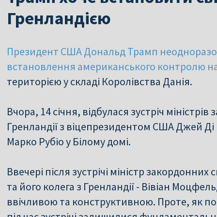
Гренландією
Президент США Дональд Трамп неодноразо
встановлення американського контролю н
територією у складі Королівства Данія.
Вчора, 14 січня, відбулася зустріч міністрів
Гренландії з віцепрезидентом США Джей Ді
Марко Рубіо у Білому домі.
Ввечері після зустрічі міністр закордонних 
та його колега з Гренландії - Вівіан Моцфе
ввічливою та конструктивною. Проте, як п
під час зустрічі залишилися фундаментальн