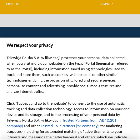
ЄВРОПА
ЄВРОПА
We respect your privacy
Telewizja Polska S.A. w likwidacji processes your personal data collected
when you visit individual websites on the tvp.pl Portal (hereinafter referred
to as the Portal), including information saved using technologies used to
Категорії
track and store them, such as cookies, web beacons or other similar
technologies enabling the provision of tailored and secure services,
Новини
personalize content and advertising, provide social media features and
analyze Internet traffic.
Війна
Докладно
Click "I accept and go to the website" to consent to the use of automatic
tracking and data collection technology, access to information on your end
Погляд
device and its storage, and to the processing of your personal data by
Цікаво
Telewizja Polska S.A. w likwidacji,
Trusted Partners from IAB* (1201
company)
and other
Trusted TVP Partners (93 company)
, for marketing
Slawa.tv
purposes (including for automated matching of advertisements to your
Про нас
interests and measuring their effectiveness) and others, which we indicate