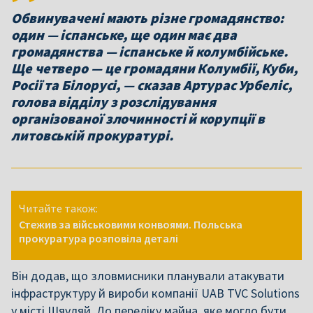
Обвинувачені мають різне громадянство:
один — іспанське, ще один має два
громадянства — іспанське й колумбійське.
Ще четверо — це громадяни Колумбії, Куби,
Росії та Білорусі, — сказав Артурас Урбеліс,
голова відділу з розслідування
організованої злочинності й корупції в
литовській прокуратурі.
Читайте також:
Стежив за військовими конвоями. Польська
прокуратура розповіла деталі
Він додав, що зловмисники планували атакувати
інфраструктуру й вироби компанії UAB TVC Solutions
у місті Шяуляй. До переліку майна, яке могло бути