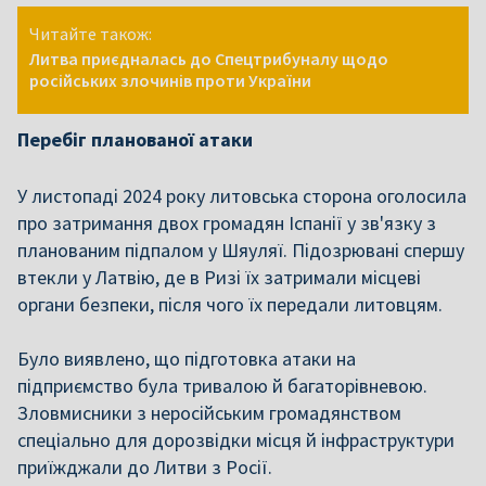
Читайте також:
Литва приєдналась до Спецтрибуналу щодо
російських злочинів проти України
Перебіг планованої атаки
У листопаді 2024 року литовська сторона оголосила
про затримання двох громадян Іспанії у зв'язку з
планованим підпалом у Шяуляї. Підозрювані спершу
втекли у Латвію, де в Ризі їх затримали місцеві
органи безпеки, після чого їх передали литовцям.
Було виявлено, що підготовка атаки на
підприємство була тривалою й багаторівневою.
Зловмисники з неросійським громадянством
спеціально для дорозвідки місця й інфраструктури
приїжджали до Литви з Росії.