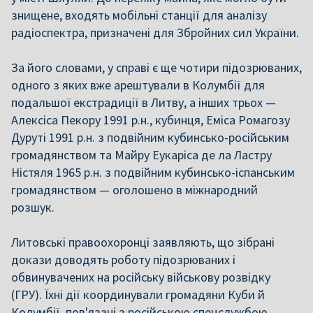
знищене, входять мобільні станції для аналізу
радіоспектра, призначені для Збройних сил України.
За його словами, у справі є ще чотири підозрюваних,
одного з яких вже арештували в Колумбії для
подальшої екстрадиції в Литву, а інших трьох —
Алексіса Пекору 1991 р.н., кубинця, Еміса Ромагозу
Дуруті 1991 р.н. з подвійним кубинсько-російським
громадянством та Майру Еукаріса де ла Ластру
Ністяля 1965 р.н. з подвійним кубинсько-іспанським
громадянством — оголошено в міжнародний
розшук.
Литовські правоохоронці заявляють, що зібрані
докази доводять роботу підозрюваних і
обвинувачених на російську військову розвідку
(ГРУ). Їхні дії координували громадяни Куби й
Колумбії, пов'язані з російською спецслужбою.