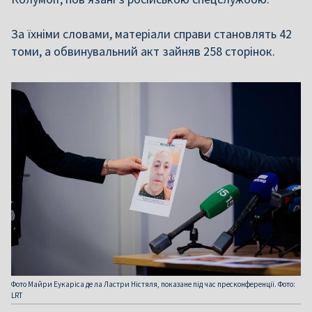
За їхніми словами, матеріали справи становлять 42
томи, а обвинувальний акт зайняв 258 сторінок.
Фото Майри Еукаріса де ла Ластри Ністяля, показане під час пресконференції. Фото:
LRT