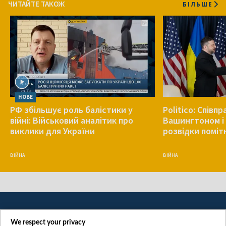
ЧИТАЙТЕ ТАКОЖ
БІЛЬШЕ
НОВЕ
РФ збільшує роль балістики у
Politico: Співп
війні: Військовий аналітик про
Вашингтоном і 
виклики для України
розвідки поміт
ВІЙНА
ВІЙНА
We respect your privacy