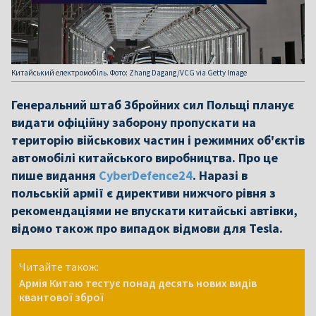
Китайський електромобіль. Фото: Zhang Dagang/VCG via Getty Image
Генеральний штаб Збройних сил Польщі планує
видати офіційну заборону пропускати на
територію військових частин і режимних об'єктів
автомобілі китайського виробництва. Про це
пише видання
CyberDefence24
. Наразі в
польській армії є директиви нижчого рівня з
рекомендаціями не впускати китайські автівки,
відомо також про випадок відмови для Tesla.
Читайте також:
Армія Китаю тестує понад десять нових видів
квантової зброї