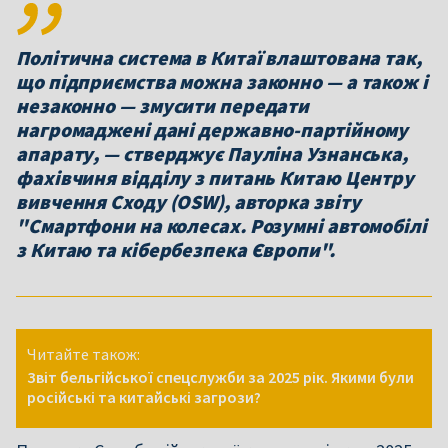
Політична система в Китаї влаштована так,
що підприємства можна законно — а також і
незаконно — змусити передати
нагромаджені дані державно-партійному
апарату, — стверджує Пауліна Узнанська,
фахівчиня відділу з питань Китаю Центру
вивчення Сходу (OSW), авторка звіту
"Смартфони на колесах. Розумні автомобілі
з Китаю та кібербезпека Європи".
Читайте також:
Звіт бельгійської спецслужби за 2025 рік. Якими були
російські та китайські загрози?