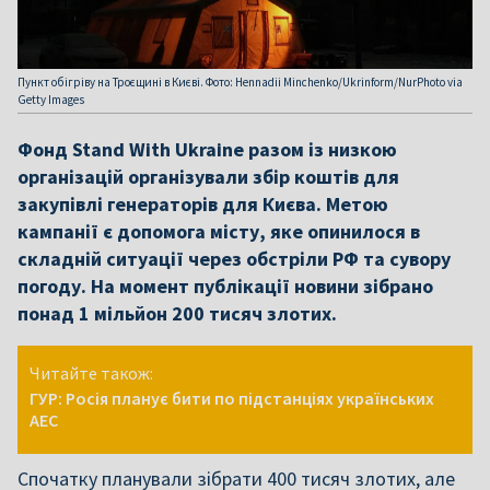
Пункт обігріву на Троєщині в Києві. Фото: Hennadii Minchenko/Ukrinform/NurPhoto via
Getty Images
Фонд Stand With Ukraine разом із низкою
організацій організували збір коштів для
закупівлі генераторів для Києва. Метою
кампанії є допомога місту, яке опинилося в
складній ситуації через обстріли РФ та сувору
погоду. На момент публікації новини зібрано
понад 1 мільйон 200 тисяч злотих.
Читайте також:
ГУР: Росія планує бити по підстанціях українських
АЕС
Спочатку планували зібрати 400 тисяч злотих, але