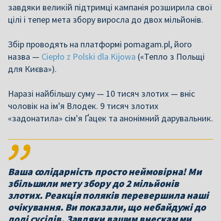
завдяки великій підтримці кампанія розширила свої
цілі і тепер мета збору виросла до двох мільйонів.
Збір проводять на платформі pomagam.pl, його
назва —
Ciepło z Polski dla Kijowa
(«Тепло з Польщі
для Києва»).
Наразі найбільшу суму — 10 тисяч злотих — вніс
чоловік на ім'я Влодек. 9 тисяч злотих
«задонатила» сім'я Ґацек та анонімний дарувальник.
Ваша солідарність просто неймовірна! Ми
збільшили мету збору до 2 мільйонів
злотих. Реакція поляків перевершила наші
очікування. Ви показали, що небайдужі до
долі сусідів. Завдяки вашим внескам ми