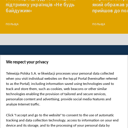
підтримку українців «Не будь
який ображав у
байдужим»
прийшов до пол
ПОЛЬЩА
ПОЛЬЩА
We respect your privacy
Telewizja Polska S.A. w likwidacji processes your personal data collected
when you visit individual websites on the tvp.pl Portal (hereinafter referred
to as the Portal), including information saved using technologies used to
Категорії
track and store them, such as cookies, web beacons or other similar
technologies enabling the provision of tailored and secure services,
Новини
personalize content and advertising, provide social media features and
analyze Internet traffic.
Війна
Докладно
Click "I accept and go to the website" to consent to the use of automatic
tracking and data collection technology, access to information on your end
Погляд
device and its storage, and to the processing of your personal data by