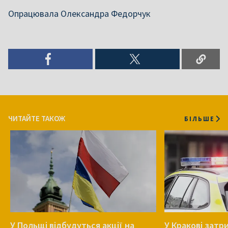
Опрацювала Олександра Федорчук
ЧИТАЙТЕ ТАКОЖ
БІЛЬШЕ
У Польщі відбудуться акції на
У Кракові затр