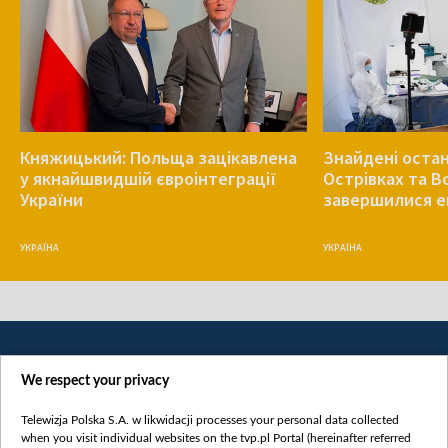
Княжицький: Польща зацікавлена
Знайдені остан
у якнайшвидшій євроінтеграції
Острівках та В
України
завершилися е
УКРАЇНА
УКРАЇНА
We respect your privacy
Telewizja Polska S.A. w likwidacji processes your personal data collected
when you visit individual websites on the tvp.pl Portal (hereinafter referred