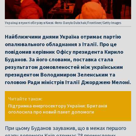
Українці в пункті обігріву в Києві. Фото: Danylo Dubchak/Frontliner/Getty Images
Найближчими днями Україна отримає партію
опалювального обладнання з Італії. Про це
повідомив керівник Офісу президента Кирило
Буданов. За його словами, поставка стала
результатом домовленостей між українським
президентом Володимиром Зеленським та
головою Ради міністрів Італії Джорджею Мелоні.
Читайте також:
Підтримка енергосектору України: Британія
оголосила про новий пакет допомоги
При цьому Буданов зауважив, що в межах першого
етапу допомоги Київ отримає 78 промислових