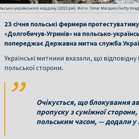
льсько-українського кордону (2023 рік). Фото: Omar Marques/Getty Ima
23 січня польські фермери протестуватим
«Долгобичув-Угринів» на польсько-українсь
попереджає Державна митна служба Украї
Українські митники вказали, що відповідну
польської сторони.
Очікується, що блокування ав
пропуску з суміжної сторони, 
польським часом, — додали у 