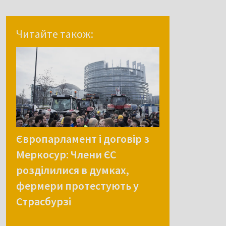
Читайте також:
Європарламент і договір з
Меркосур: Члени ЄС
розділилися в думках,
фермери протестують у
Страсбурзі