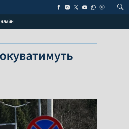
ОНЛАЙН
локуватимуть