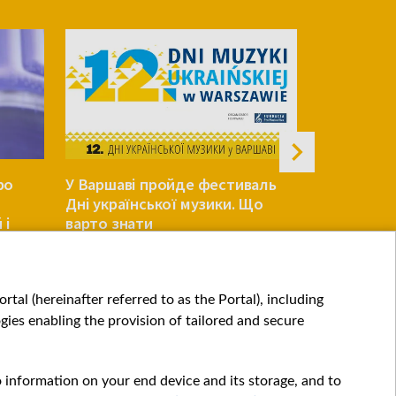
ро
У Варшаві пройде фестиваль
Хто з пре
Дні української музики. Що
найбільши
 і
варто знати
каденції?
ПОЛЬЩА
ПОЛЬЩА
tal (hereinafter referred to as the Portal), including
ies enabling the provision of tailored and secure
o information on your end device and its storage, and to