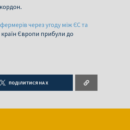
кордон.
фермерів через угоду між ЄС та
ох країн Європи прибули до
ПОДІЛИТИСЯ НА X