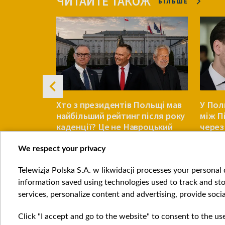
ЧИТАЙТЕ ТАКОЖ
БІЛЬШЕ
естиваль
Хто з президентів Польщі мав
У Пол
ки. Що
найбільший рейтинг після року
між П
каденції? Це не Навроцький
через
украї
We respect your privacy
ПОЛЬЩА
ПОЛЬЩА
Telewizja Polska S.A. w likwidacji processes your personal d
Item
information saved using technologies used to track and sto
1
services, personalize content and advertising, provide socia
of
4
Click "I accept and go to the website" to consent to the us