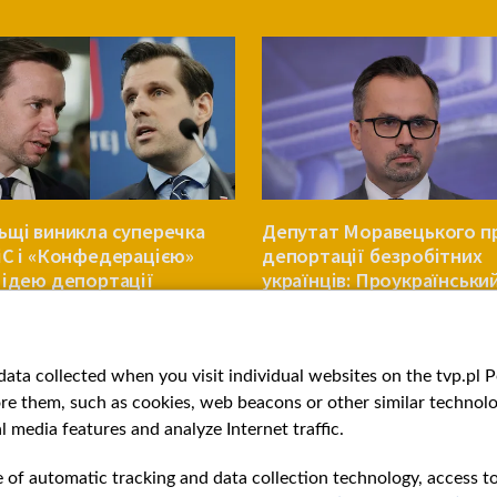
ьщі виникла суперечка
Депутат Моравецького п
іС і «Конфедерацією»
депортації безробітних
 ідею депортації
українців: Проукраїнський
нців
антипольський крок
ПОЛЬЩА
ata collected when you visit individual websites on the tvp.pl Por
re them, such as cookies, web beacons or other similar technolog
l media features and analyze Internet traffic.
e of automatic tracking and data collection technology, access t