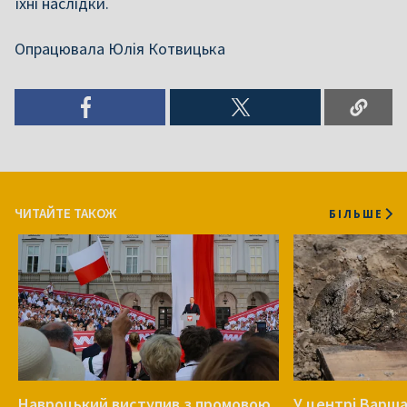
їхні наслідки.
Опрацювала Юлія Котвицька
ЧИТАЙТЕ ТАКОЖ
БІЛЬШЕ
Навроцький виступив з промовою
У центрі Варша