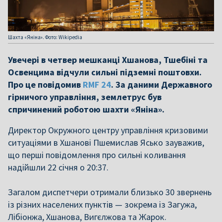
Шахта «Яніна». Фото: Wikipedia
Увечері в четвер мешканці Хшанова, Тшебіні та
Освенцима відчули сильні підземні поштовхи.
Про це повідомив
RMF 24
. За даними Державного
гірничого управління, землетрус був
спричинений роботою шахти «Яніна».
Директор Окружного центру управління кризовими
ситуаціями в Хшанові Пшемислав Ясько зауважив,
що перші повідомлення про сильні коливання
надійшли 22 січня о 20:37.
Загалом диспетчери отримали близько 30 звернень
із різних населених пунктів — зокрема із Загужа,
Лібіонжа, Хшанова, Вигєлжова та Жарок.