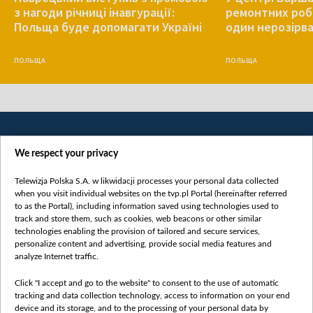
з нагоди річниці інавгурації:
ремонтних роб
Польща буде допомагати Україні
один нерозірв
ПОЛЬЩА
ПОЛЬЩА
We respect your privacy
Telewizja Polska S.A. w likwidacji processes your personal data collected
when you visit individual websites on the tvp.pl Portal (hereinafter referred
to as the Portal), including information saved using technologies used to
Категорії
track and store them, such as cookies, web beacons or other similar
technologies enabling the provision of tailored and secure services,
Новини
personalize content and advertising, provide social media features and
analyze Internet traffic.
Війна
Докладно
Click "I accept and go to the website" to consent to the use of automatic
tracking and data collection technology, access to information on your end
Погляд
device and its storage, and to the processing of your personal data by