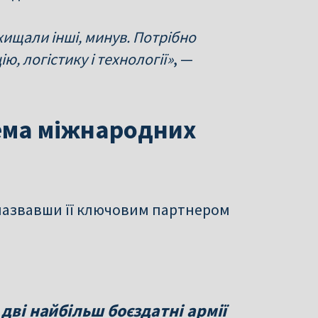
хищали інші, минув. Потрібно
ю, логістику і технології»
, —
тема міжнародних
назвавши її ключовим партнером
дві найбільш боєздатні армії