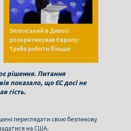
Зеленський в Давосі
розкритикував Європу:
Треба робити більше
ює рішення. Питання
ів показало, що ЄС досі не
в гість.
ушені переглядати свою безпекову
ладатися на США.