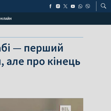
ОНЛАЙН
абі — перший
, але про кінець