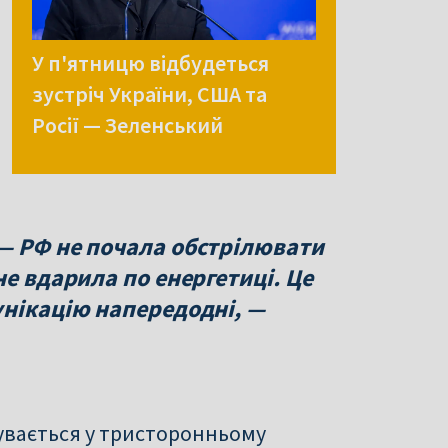
У п'ятницю відбудеться
зустріч України, США та
Росії — Зеленський
— РФ не почала обстрілювати
не вдарила по енергетиці. Це
унікацію напередодні, —
бувається у тристоронньому