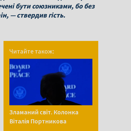
чені бути союзниками, бо без
ін, — ствердив гість.
Читайте також:
Зламаний світ. Колонка
Віталія Портникова