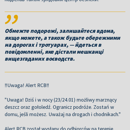
Обмежте подорожі, залишайтеся вдома,
якщо можете, а також будьте обережними
на дорогах і тротуарах, — йдеться в
повідомленні, яке дістали мешканці
‼️Uwaga! Alert RCB‼️
"Uwaga! Dziś i w nocy (23/24.01) możliwy marznący
deszcz oraz gołoledź. Ogranicz podróże. Zostań w
domu, jeśli możesz. Uważaj na drogach i chodnikach."
Alert RCB został wysłany do odbiorców na terenie