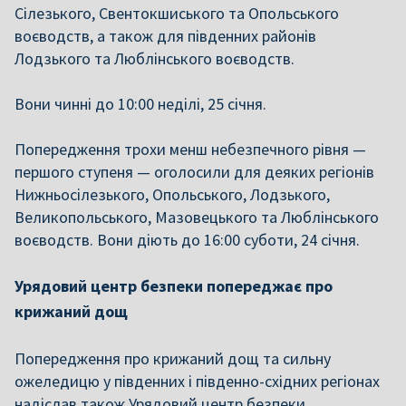
Сілезького, Свентокшиського та Опольського
воєводств, а також для південних районів
Лодзького та Люблінського воєводств.
Вони чинні до 10:00 неділі, 25 січня.
Попередження трохи менш небезпечного рівня —
першого ступеня — оголосили для деяких регіонів
Нижньосілезького, Опольського, Лодзького,
Великопольського, Мазовецького та Люблінського
воєводств. Вони діють до 16:00 суботи, 24 січня.
Урядовий центр безпеки попереджає про
крижаний дощ
Попередження про
крижаний дощ та сильну
ожеледицю у
південних і південно-східних регіонах
надіслав також
Урядовий центр безпеки.