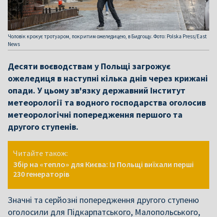
Чоловік крокує тротуаром, покритим ожеледицею, в Бидгощу. Фото: Polska Press/East
News
Десяти воєводствам у Польщі загрожує
ожеледиця в наступні кілька днів через крижані
опади. У цьому зв'язку державний Інститут
метеорології та водного господарства оголосив
метеорологічні попередження першого та
другого ступенів.
Читайте також:
Збір на «тепло» для Києва: Із Польщі виїхали перші
230 генераторів
Значні та серйозні попередження другого ступеню
оголосили для Підкарпатського, Малопольського,