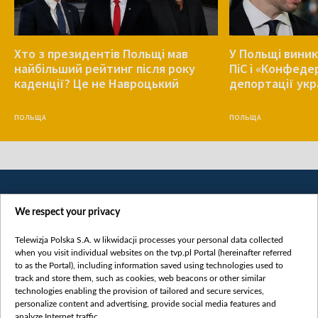
Хто з президентів Польщі мав
У Польщі виник
найбільший рейтинг після року
ПіС і «Конфеде
каденції? Це не Навроцький
депортації укр
ПОЛЬЩА
ПОЛЬЩА
We respect your privacy
Telewizja Polska S.A. w likwidacji processes your personal data collected
when you visit individual websites on the tvp.pl Portal (hereinafter referred
to as the Portal), including information saved using technologies used to
Категорії
track and store them, such as cookies, web beacons or other similar
technologies enabling the provision of tailored and secure services,
Новини
personalize content and advertising, provide social media features and
analyze Internet traffic.