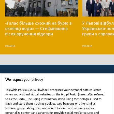
«Галас більше схожий на бурю в
У Львові відбу
склянці води» — Стефанішина
Українсько-пол
після вручення підозри
групи у справа
УКРАЇНА
УКРАЇНА
We respect your privacy
Telewizja Polska S.A. w likwidacji processes your personal data collected
when you visit individual websites on the tvp.pl Portal (hereinafter referred
to as the Portal), including information saved using technologies used to
Категорії
track and store them, such as cookies, web beacons or other similar
technologies enabling the provision of tailored and secure services,
Новини
personalize content and advertising, provide social media features and