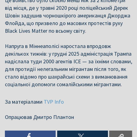
Це вбивство було скоєно менш ніж за 2 кілометри
від місця, де у травні 2020 році поліцейський Дерек
Шовін задушив чорношкірого американця Джорджа
Флойда, що призвело до масових протестів руху
Black Lives Matter по всьому світу.
Напруга в Міннеаполісі наростала впродовж
декількох тижнів: у грудні 2025 адміністрація Трампа
надіслала туди 2000 агентів ICE — за їхніми словами,
для протидії нелегальним мігрантам після того, як
стало відомо про шахрайські схеми з виманювання
соціальної допомоги сомалійськими мігрантами.
За матеріалами
TVP Info
Опрацював Дмитро Плантон