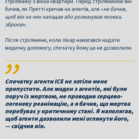
стрілянину з вікна квартири. Перед стріляниною він
бачив, як Претті кричав на агентів, але «
не бачив,
щоб він на них нападав або розмахував якоюсь
зброєю
».
Після стрілянини, коли лікар намагався надати
медичну допомогу, спочатку йому це не дозволили.
Спочатку агенти ICE не хотіли мене
пропустити. Але жоден з агентів, які були
поруч із жертвою, не проводив серцево-
легеневу реанімацію, а я бачив, що жертва
перебуває у критичному стані. Я наполягав,
щоб агенти дозволили мені оглянути його,
— свідчив він.