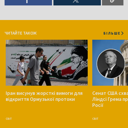
ЧИТАЙТЕ ТАКОЖ
БІЛЬШЕ
Іран висунув жорсткі вимоги для
Сенат США схв
відкриття Ормузької протоки
Ліндсі Грема п
Росії
СВІТ
СВІТ