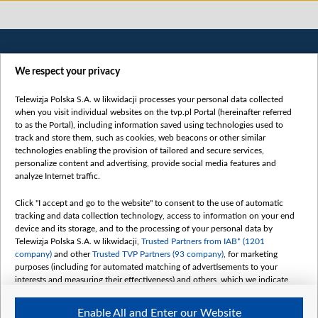
We respect your privacy
Telewizja Polska S.A. w likwidacji processes your personal data collected
when you visit individual websites on the tvp.pl Portal (hereinafter referred
to as the Portal), including information saved using technologies used to
Категорії
track and store them, such as cookies, web beacons or other similar
technologies enabling the provision of tailored and secure services,
Новини
personalize content and advertising, provide social media features and
analyze Internet traffic.
Війна
Докладно
Click "I accept and go to the website" to consent to the use of automatic
tracking and data collection technology, access to information on your end
Погляд
device and its storage, and to the processing of your personal data by
Цікаво
Telewizja Polska S.A. w likwidacji,
Trusted Partners from IAB* (1201
company)
and other
Trusted TVP Partners (93 company)
, for marketing
Slawa.tv
purposes (including for automated matching of advertisements to your
Про нас
interests and measuring their effectiveness) and others, which we indicate
below.
Контакти
Enable All and Enter our Website