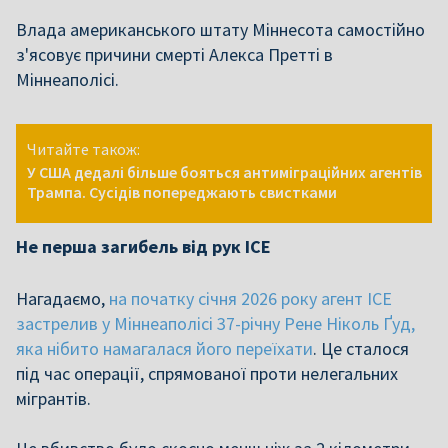
Влада американського штату Міннесота самостійно
з'ясовує причини смерті Алекса Претті в
Міннеаполісі.
Читайте також:
У США дедалі більше бояться антиміграційних агентів
Трампа. Сусідів попереджають свистками
Не перша загибель від рук ICE
Нагадаємо,
на початку січня 2026 року агент ICE
застрелив у Міннеаполісі 37-річну Рене Ніколь Ґуд,
яка нібито намагалася його переїхати
. Це сталося
під час операції, спрямованої проти нелегальних
мігрантів.