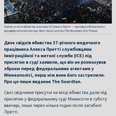
Протести після вбивства агентами ICE Алекса Претті — чергового в Міннеаполісі
впродовж поточного місяця. Фото: Aaron Lavinsky/The Minnesota Star Tribune
Двоє свідків вбивства 37-річного медичного
працівника Алекса Претті службовцями
Імміграційної та митної служби (ICE) під
присягою в суді заявили, що він не розмахував
зброєю перед федеральними агентами у
Міннеаполісі, перш ніж вони його застрелили.
Про це пише видання The Guardian.
Свої свідчення присутні на місці вбивства дали під
присягою у федеральному суді Міннесоти в суботу
ввечері, лише через кілька годин після загибелі
Претті.