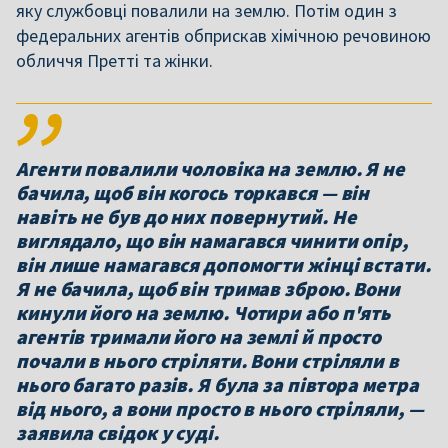
яку службовці повалили на землю. Потім один з
федеральних агентів обприскав хімічною речовиною
обличчя Претті та жінки.
Агенти повалили чоловіка на землю. Я не
бачила, щоб він когось торкався — він
навіть не був до них повернутий. Не
виглядало, що він намагався чинити опір,
він лише намагався допомогти жінці встати.
Я не бачила, щоб він тримав зброю. Вони
кинули його на землю. Чотири або п'ять
агентів тримали його на землі й просто
почали в нього стріляти. Вони стріляли в
нього багато разів. Я була за півтора метра
від нього, а вони просто в нього стріляли, —
заявила свідок у суді.