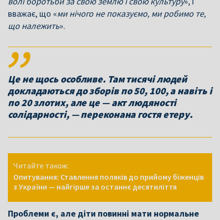
волі боротьби за свою землю і свою культуру
», і
вважає, що «
ми нічого не показуємо, ми робимо те,
що належить
».
Це не щось особливе. Там тисячі людей
докладаються до зборів по 50, 100, а навіть і
по 20 злотих, але це — акт людяності
солідарності, — переконана гостя етеру.
Читайте також:
Опитування: Ставлення поляків до прийому біженців
з України — найгірше за останнє десятиліття
Проблеми є, але діти повинні мати нормальне