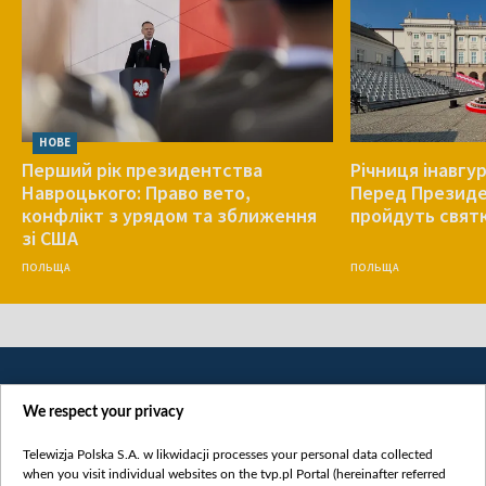
НОВЕ
Перший рік президентства
Річниця інавгу
Навроцького: Право вето,
Перед Президе
конфлікт з урядом та зближення
пройдуть святк
зі США
ПОЛЬЩА
ПОЛЬЩА
We respect your privacy
Telewizja Polska S.A. w likwidacji processes your personal data collected
when you visit individual websites on the tvp.pl Portal (hereinafter referred