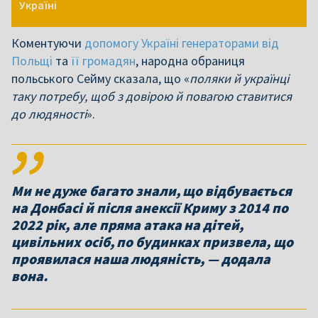
Україні
Коментуючи
допомогу Україні генераторами від
Польщі
та
її
громадян
, народна обраниця
польського Сейму сказала, що «
поляки й українці
таку потребу, щоб з довірою й повагою ставитися
до людяності
».
Ми не дуже багато знали, що відбувається
на Донбасі й після анексії Криму з 2014 по
2022 рік, але пряма атака на дітей,
цивільних осіб, по будинках призвела, що
проявилася наша людяність, — додала
вона.