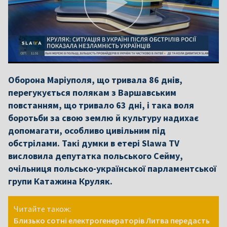
Оборона Маріуполя, що тривала 86 днів,
перегукується полякам з Варшавським
повстанням, що тривало 63 дні, і така воля
боротьби за свою землю й культуру надихає
допомагати, особливо цивільним під
обстрілами. Такі думки в етері Slawa TV
висловила депутатка польського Сейму,
очільниця польсько-української парламентської
групи Катажина Круляк.
Читайте також:
Близько сотні електрогенераторів Литва передасть