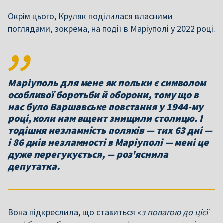
Окрім цього, Круляк поділилася власними
поглядами, зокрема, на події в Маріуполі у 2022 році.
Маріуполь для мене як польки є символом
особливої боротьби й оборони, тому що в
нас було Варшавське повстання у 1944-му
році, коли нам вщент знищили столицю. І
тодішня незламність поляків — тих 63 дні —
і 86 днів незламності в Маріуполі — мені це
дуже перегукується, — роз'яснила
депутатка.
Вона підкреслила, що ставиться «
з повагою до цієї