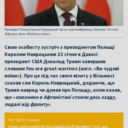
Президент Польщі Кароль Навроцький під час пресконференції у Вільнюсі 25 січня
2026 року. Фото: PAP/Marcin Obara
Свою особисту зустріч з президентом Польщі
Каролем Навроцьким 22 січня в Давосі
президент США Дональд Трамп завершив
словами You are great warriors (англ. «Ви чудові
воїни»). Про це під час свого візиту у Вільнюсі
сказав сам Кароль Навроцький, додаючи, що
Трамп навряд чи думав про Польщу, коли казав,
що «
союзники в Афганістані стояли десь ззаду,
подалі від фронту
».
Читайте також:
Нова дипломатія чи новий клуб впливу? Усе, що