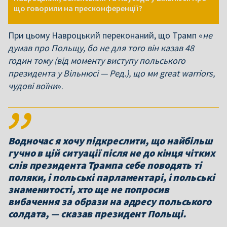
що говорили на пресконференції?
При цьому Навроцький переконаний, що Трамп «
не
думав про Польщу, бо не для того він казав 48
годин тому (від моменту виступу польського
президента у Вільнюсі — Ред.), що ми great warriors,
чудові воїни
».
Водночас я хочу підкреслити, що найбільш
гучно в цій ситуації після не до кінця чітких
слів президента Трампа себе поводять ті
поляки, і польські парламентарі, і польські
знаменитості, хто ще не попросив
вибачення за образи на адресу польського
солдата, — сказав президент Польщі.