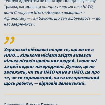
теж був адресатом питання про скандальну заяву
Трампа, нагадав, що «
попри те що ми не в НАТО,
коли Сполучені Штати Америки виходили з
Афганістану — і ви бачили, що там відбувалось — до
нас звернулись
».
Українські військові попри те, що ми не в
НАТО... кількома місіями звідти вивезли
кілька літаків цивільних людей, і вони всі
за цей подвиг нагороджені. Думаю, це не
залежить, чи ти в НАТО чи не в НАТО, це про
те, чи ти спроможний, чи ти неспроможний
щось робити, — відповів Зеленський.
Опрацював Дмитро Плантон