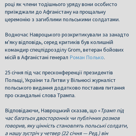
році як члени тодішнього уряду вони особисто
приїжджали до Афганістану на прощальну
церемонію з загиблими польськими солдатами.
Водночас Навроцького розкритикували за занадто
м'яку відповідь, серед критиків був колишній
командир спецпідрозділу Grom, ветеран бойових
місій в Афганістані генерал
Роман Полько
.
25 січня під час пресконференції президентів
Польщі, України та Литви у Вільнюсі журналіст
польського видання додатково поставив питання
про скандальні слова Трампа.
Відповідаючи, Навроцький сказав, що «
Трамп під
час багатьох двосторонніх чи публічних розмов
говорив, яку цінність становлять польські солдати,
а нашу зустріч у четвер (22 січня — Ред.) він