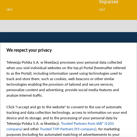
України
СВІТ
СВІТ
We respect your privacy
Telewizja Polska S.A. w likwidacji processes your personal data collected
when you visit individual websites on the tvp.pl Portal (hereinafter referred
to as the Portal), including information saved using technologies used to
Категорії
track and store them, such as cookies, web beacons or other similar
technologies enabling the provision of tailored and secure services,
Новини
personalize content and advertising, provide social media features and
analyze Internet traffic.
Війна
Докладно
Click "I accept and go to the website" to consent to the use of automatic
tracking and data collection technology, access to information on your end
Погляд
device and its storage, and to the processing of your personal data by
Цікаво
Telewizja Polska S.A. w likwidacji,
Trusted Partners from IAB* (1201
company)
and other
Trusted TVP Partners (93 company)
, for marketing
Slawa.tv
purposes (including for automated matching of advertisements to your