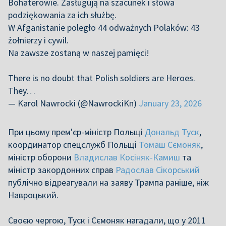
Bohaterowie. Zasługują na szacunek i słowa
podziękowania za ich służbę.
W Afganistanie poległo 44 odważnych Polaków: 43
żołnierzy i cywil.
Na zawsze zostaną w naszej pamięci!
There is no doubt that Polish soldiers are Heroes.
They…
— Karol Nawrocki (@NawrockiKn)
January 23, 2026
При цьому прем'єр-міністр Польщі
Дональд Туск
,
координатор спецслужб Польщі
Томаш Сємоняк
,
міністр оборони
Владислав Косіняк-Камиш
та
міністр закордонних справ
Радослав Сікорський
публічно відреагували на заяву Трампа раніше, ніж
Навроцький.
Своєю чергою, Туск і Сємоняк нагадали, що у 2011