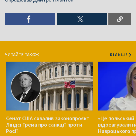
ЧИТАЙТЕ ТАКОЖ
БІЛЬШЕ
Сенат США схвалив законопроєкт
«Це польський 
Ліндсі Грема про санкції проти
відреагували н
Росії
Навроцького п