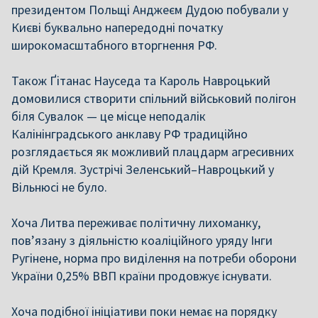
президентом Польщі Анджеєм Дудою побували у
Києві буквально напередодні початку
широкомасштабного вторгнення РФ.
Також Ґітанас Науседа та Кароль Навроцький
домовилися створити спільний військовий полігон
біля Сувалок — це місце неподалік
Калінінградського анклаву РФ традиційно
розглядається як можливий плацдарм агресивних
дій Кремля. Зустрічі Зеленський–Навроцький у
Вільнюсі не було.
Хоча Литва переживає політичну лихоманку,
пов’язану з діяльністю коаліційного уряду Інги
Ругінене, норма про виділення на потреби оборони
України 0,25% ВВП країни продовжує існувати.
Хоча подібної ініціативи поки немає на порядку