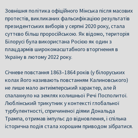
Зовнішня політика офіційного Мінська після масових
протестів, викликаних фальсифікацією результатів
президентських виборів у серпні 2020 року, стала
суттєво більш проросійською. Як відомо, територія
Білорусі була використана Росією як один з
плацдармів широкомасштабного вторгнення в
Україну в лютому 2022 року.
Січневе повстання 1863–1864 років (у білоруських
колах його називають повстанням Калиновського)
не лише мало антиімперський характер, але й
спалахнуло на землях колишньої Речі Посполитої.
Люблінський трикутник у контексті глобальної
турбулентності, спричиненої діями Дональда
Трампа, отримав імпульс до відновлення, і спільна
історична подія стала хорошим приводом зібратися.