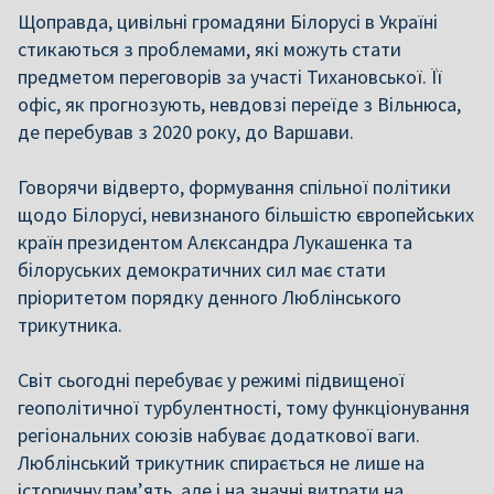
Щоправда, цивільні громадяни Білорусі в Україні
стикаються з проблемами, які можуть стати
предметом переговорів за участі Тихановської. Її
офіс, як прогнозують, невдовзі переїде з Вільнюса,
де перебував з 2020 року, до Варшави.
Говорячи відверто, формування спільної політики
щодо Білорусі, невизнаного більшістю європейських
країн президентом Алєксандра Лукашенка та
білоруських демократичних сил має стати
пріоритетом порядку денного Люблінського
трикутника.
Світ сьогодні перебуває у режимі підвищеної
геополітичної турбулентності, тому функціонування
регіональних союзів набуває додаткової ваги.
Люблінський трикутник спирається не лише на
історичну пам’ять, але і на значні витрати на