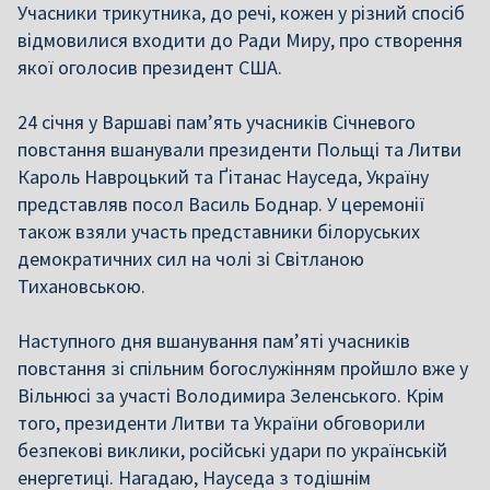
Учасники трикутника, до речі, кожен у різний спосіб
відмовилися входити до Ради Миру, про створення
якої оголосив президент США.
24 січня у Варшаві пам’ять учасників Січневого
повстання вшанували президенти Польщі та Литви
Кароль Навроцький та Ґітанас Науседа, Україну
представляв посол Василь Боднар. У церемонії
також взяли участь представники білоруських
демократичних сил на чолі зі Світланою
Тихановською.
Наступного дня вшанування пам’яті учасників
повстання зі спільним богослужінням пройшло вже у
Вільнюсі за участі Володимира Зеленського. Крім
того, президенти Литви та України обговорили
безпекові виклики, російські удари по українській
енергетиці. Нагадаю, Науседа з тодішнім