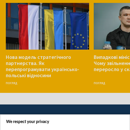
Нова модель стратегічного
Випадкові міні
партнерства. Як
Чому звільнен
перепрограмувати українсько-
переросло у с
польські відносини
ПОГЛЯД
ПОГЛЯД
We respect your privacy