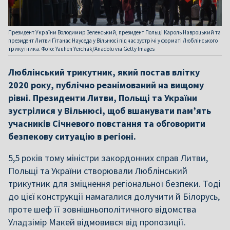
Президент України Володимир Зеленський, президент Польщі Кароль Навроцький та
президент Литви Ґітанас Науседа у Вільнюсі під час зустрічі у форматі Люблінського
трикутника. Фото: Yauhen Yerchak/Anadolu via Getty Images
Люблінський трикутник, який постав влітку
2020 року, публічно реанімований на вищому
рівні. Президенти Литви, Польщі та України
зустрілися у Вільнюсі, щоб вшанувати пам’ять
учасників Січневого повстання та обговорити
безпекову ситуацію в регіоні.
5,5 років тому міністри закордонних справ Литви,
Польщі та України створювали Люблінський
трикутник для зміцнення регіональної безпеки. Тоді
до цієї конструкції намагалися долучити й Білорусь,
проте шеф її зовнішньополітичного відомства
Уладзімір Макей відмовився від пропозиції.