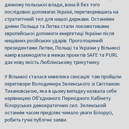
денному польської влади, вона й без того
послідовно допомагає Україні, перетворившись на
стратегічний тил для нашої держави. Останніми
днями Польща та Литва стали локомотивами
європейської допомоги енергетиці України після
нищівних російських ударів. Проголошений
президентами Литви, Польщі та України у Вільнюсі
намір взаємодіяти в межах проєктів SAFE та PURL
дає нову якість Люблінському трикутнику.
У Вільнюсі сталася невелика сенсація: там пройшли
переговори Володимира Зеленського зі Світланою
Тихановською, яка в цьому випадку назвала себе
керівницею Об’єднаного Перехідного Кабінету
білоруських демократичних сил. Зеленський
останнім часом приділяє чимало уваги Білорусі,
робить гучні публічні заяви.