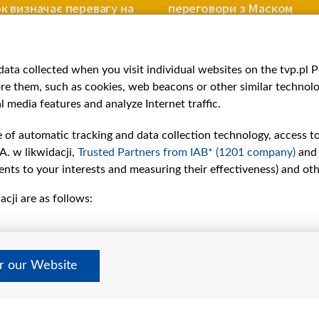
ок визначає перевагу на
переговори з Маском
і?
ВІЙНА
ata collected when you visit individual websites on the tvp.pl Por
re them, such as cookies, web beacons or other similar technolog
l media features and analyze Internet traffic.
e of automatic tracking and data collection technology, access t
A. w likwidacji,
Trusted Partners from IAB* (1201 company)
and
nts to your interests and measuring their effectiveness) and ot
cji are as follows:
рії
Slawa.tv
и
Про нас
Контакти
дно
Правила використання матер
er our Website