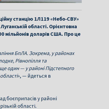
аційну станцію 1Л119 «Небо-СВУ»
 Луганській області. Орієнтовна
00 мільйонів доларів США. ​Про це
ління БпЛА. Зокрема, у районах
одке, Рівнопілля та
 ще один — у районі Підстепного
 області
», — йдеться в
лад боєприпасів у районі
ізькій області.