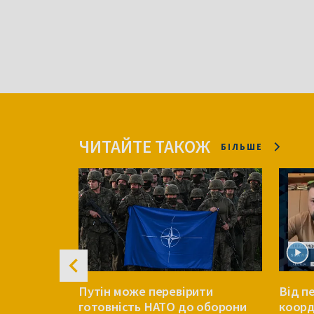
ЧИТАЙТЕ ТАКОЖ
БІЛЬШЕ
лістики у
Путін може перевірити
Від п
літик про
готовність НАТО до оборони
коорд