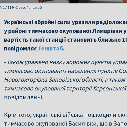
» 1Л119. Фото: Генштаб
Українські збройні сили уразили радіолок
у районі тимчасово окупованої Лимарівки у
вартість такої станції становить близько 1
повідомляє
Генштаб
.
«
Також уражено низку ворожих пунктів управ
тимчасово окупованих населених пунктів Сол
Новогригорівка Запорізької області, а також
тимчасово окупованої території Херсонської
повідомленні.
Крім того, українські війська пошкодили ск
тимчасово окупованої Василівки, що в Запор