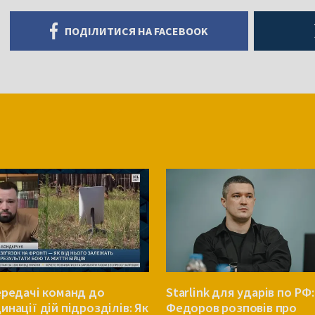
ПОДІЛИТИСЯ НА FACEBOOK
ередачі команд до
Starlink для ударів по РФ:
инації дій підрозділів: Як
Федоров розповів про