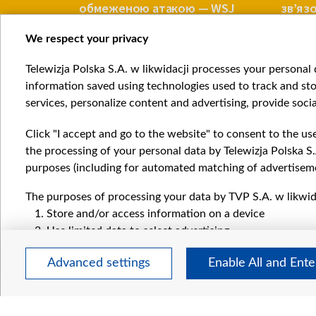
обмеженою атакою — WSJ
зв’яз
фронт
We respect your privacy
ВІЙНА
ВІЙНА
Telewizja Polska S.A. w likwidacji processes your personal d
Item
information saved using technologies used to track and sto
1
services, personalize content and advertising, provide socia
of
4
Click "I accept and go to the website" to consent to the us
the processing of your personal data by Telewizja Polska S.
purposes (including for automated matching of advertiseme
The purposes of processing your data by TVP S.A. w likwida
Катего
Store and/or access information on a device
Новин
Use limited data to select advertising
Війна
Create profiles for personalised advertising
Докла
Advanced settings
Enable All and Ent
Use profiles to select personalised advertising
Погляд
Create profiles to personalise content
Цікаво
Use profiles to select personalised content
Measure advertising performance