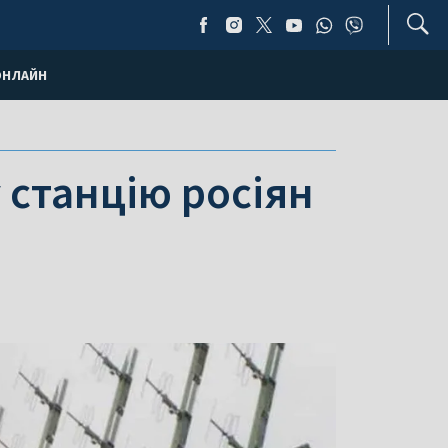
ОНЛАЙН
 станцію росіян