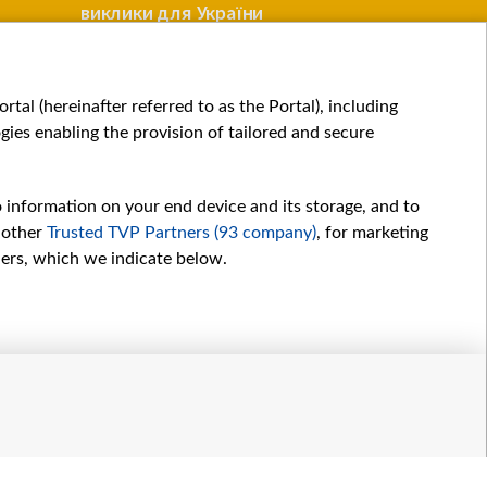
виклики для України
обмежено
ВІЙНА
ВІЙНА
tal (hereinafter referred to as the Portal), including
ies enabling the provision of tailored and secure
o information on your end device and its storage, and to
 other
Trusted TVP Partners (93 company)
, for marketing
hers, which we indicate below.
Обробка даних
іалів