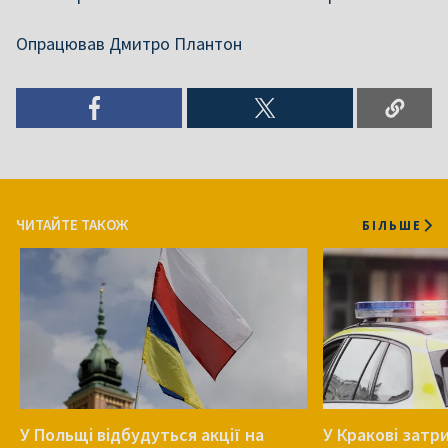
Опрацював Дмитро Плантон
ЧИТАЙТЕ ТАКОЖ
БІЛЬШЕ
У Польщі відбудуться акції на
У Кракові затр