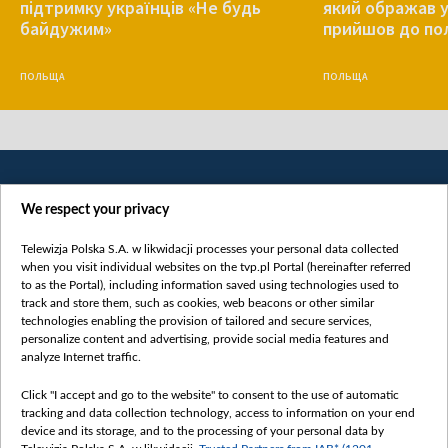
підтримку українців «Не будь
який ображав у
байдужим»
прийшов до пол
ПОЛЬЩА
ПОЛЬЩА
We respect your privacy
Telewizja Polska S.A. w likwidacji processes your personal data collected
when you visit individual websites on the tvp.pl Portal (hereinafter referred
to as the Portal), including information saved using technologies used to
Категорії
track and store them, such as cookies, web beacons or other similar
technologies enabling the provision of tailored and secure services,
Новини
personalize content and advertising, provide social media features and
analyze Internet traffic.
Війна
Докладно
Click "I accept and go to the website" to consent to the use of automatic
tracking and data collection technology, access to information on your end
Погляд
device and its storage, and to the processing of your personal data by
Цікаво