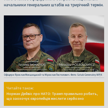
начальники генеральних штабів на трирічний термін.
Офіцери Ярослав Мокшицький та Мірослав Постолович. Фото: Sztab Generalny WP/X
Читайте також:
Норман Дейвіс про НАТО: Трамп правильно робить,
що заохочує європейців мислити серйозно