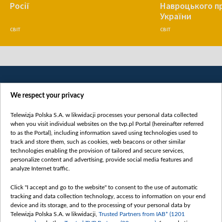
Росії
Навроцького п
України
СВІТ
СВІТ
We respect your privacy
Telewizja Polska S.A. w likwidacji processes your personal data collected
when you visit individual websites on the tvp.pl Portal (hereinafter referred
to as the Portal), including information saved using technologies used to
Категорії
track and store them, such as cookies, web beacons or other similar
technologies enabling the provision of tailored and secure services,
Новини
personalize content and advertising, provide social media features and
analyze Internet traffic.
Війна
Докладно
Click "I accept and go to the website" to consent to the use of automatic
tracking and data collection technology, access to information on your end
Погляд
device and its storage, and to the processing of your personal data by
Цікаво
Telewizja Polska S.A. w likwidacji,
Trusted Partners from IAB* (1201