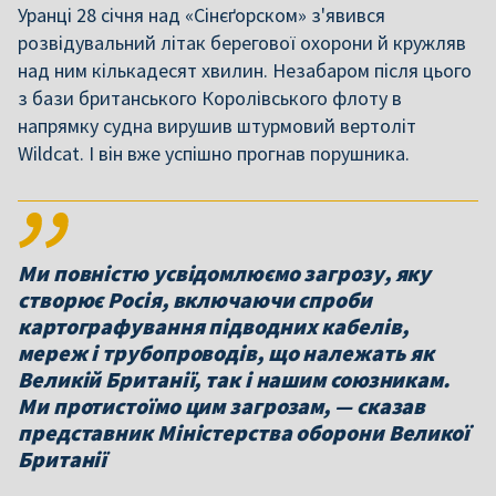
Уранці 28 січня над «Сінєґорском» з'явився
розвідувальний літак берегової охорони й кружляв
над ним кількадесят хвилин. Незабаром після цього
з бази британського Королівського флоту в
напрямку судна вирушив штурмовий вертоліт
Wildcat. І він вже успішно прогнав порушника.
Ми повністю усвідомлюємо загрозу, яку
створює Росія, включаючи спроби
картографування підводних кабелів,
мереж і трубопроводів, що належать як
Великій Британії, так і нашим союзникам.
Ми протистоїмо цим загрозам, — сказав
представник Міністерства оборони Великої
Британії