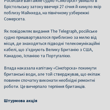
Російське вантажне судно «Сінєґорск» увійшло в
Брістольську затоку ввечері 27 січня й кинуло якір
поблизу Майнхеда, на північному узбережжі
Сомерсета.
Як повідомляє видання The Telegraph, російське
судно пришвартувалося приблизно за милю від
місця, де знаходяться підводні телекомунікаційні
кабелі, що з'єднують Велику Британію з США,
Канадою, Іспанією та Португалією.
Влада наказала капітану «Сінєґорска» покинути
британські води, але той стверджував, що екіпаж
повинен спочатку виконати необхідні ремонтні
роботи. Це вичерпало терпіння британців.
Штурмова акція