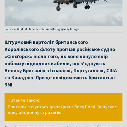
Вертоліт Wildcat. Фото: Max Mumby/Indigo/Getty Images
Штурмовий вертоліт британського
Королівського флоту прогнав російське судно
«Сінєґорск» після того, як воно кинуло якір
поблизу підводних кабелів, що з'єднують
Велику Британію з Іспанією, Португалією, США
та Канадою. Про це повідомляють британські
ЗМІ.
Читайте також:
Британія готується до загроз з боку Росії: Запускає
нову оборонну стратегію