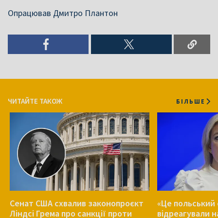
Опрацював Дмитро Плантон
ЧИТАЙТЕ ТАКОЖ
БІЛЬШЕ
Сенат США схвалив законопроєкт
«Це польський 
Ліндсі Грема про санкції проти
відреагували н