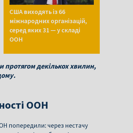
США виходять із 66
міжнародних організацій,
серед яких 31 — у складі
ООН
и протягом декількох хвилин,
дому.
ьності ООН
ОН попередили: через нестачу