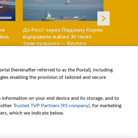
же
До Росії через Південну Корею
Сенат США
йна.
відправили майже 30 тисяч
законопро
тонн пального — Reuters
санкції пр
СВІТ
СВІТ
tal (hereinafter referred to as the Portal), including
ies enabling the provision of tailored and secure
o information on your end device and its storage, and to
 other
Trusted TVP Partners (93 company)
, for marketing
hers, which we indicate below.
Обробка даних