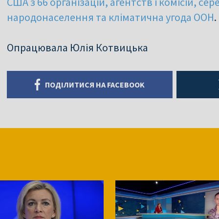
США з 66 організацій, агентств і комісій, се
народонаселення та кліматична угода ООН
.
Опрацювала Юлія Котвицька
ПОДІЛИТИСЯ НА FACEBOOK