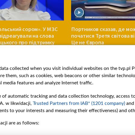
ольський сором». У МЗС
Портников сказав, де мо
 відреагували на слова
початися Третя світова ві
цького про підтримку
Це не Європа
ни
СВІТ
ata collected when you visit individual websites on the tvp.pl Por
re them, such as cookies, web beacons or other similar technolog
l media features and analyze Internet traffic.
e of automatic tracking and data collection technology, access t
A. w likwidacji,
Trusted Partners from IAB* (1201 company)
and
nts to your interests and measuring their effectiveness) and ot
cji are as follows:
рії
Slawa.tv
и
Про нас