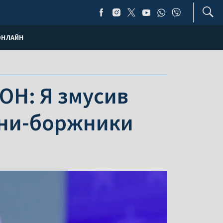
ОНЛАЙН
ОН: Я змусив
їни-боржники