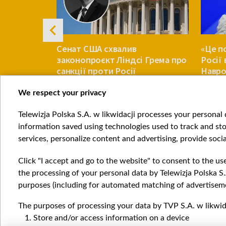
енну Корею
Сенат США схвалив
«Це п
 тисяч
законопроєкт Ліндсі Грема про
Росії
ters
санкції проти Росії
Навро
Украї
We respect your privacy
СВІТ
СВІТ
Telewizja Polska S.A. w likwidacji processes your personal d
Item
information saved using technologies used to track and sto
1
services, personalize content and advertising, provide socia
of
4
Click "I accept and go to the website" to consent to the us
the processing of your personal data by Telewizja Polska S.
purposes (including for automated matching of advertiseme
The purposes of processing your data by TVP S.A. w likwida
Катего
Store and/or access information on a device
Новин