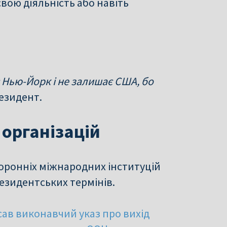
вою діяльність або навіть
 Нью-Йорк і не залишає США, бо
резидент.
організацій
оронніх міжнародних інституцій
президентських термінів.
ав виконавчий указ про вихід