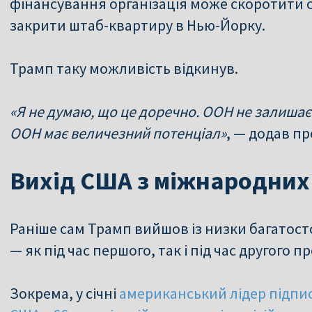
фінансування організація може скоротити с
закрити штаб-квартиру в Нью-Йорку.
Трамп таку можливість відкинув.
«Я не думаю, що це доречно. ООН не залишає
ООН має величезний потенціал»
, — додав п
Вихід США з міжнародних 
Раніше сам Трамп вийшов із низки багатост
— як під час першого, так і під час другого 
Зокрема, у січні
американський лідер підпис