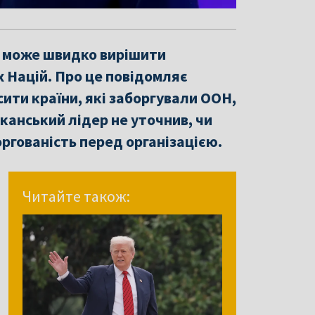
 може швидко вирішити
х Націй. Про це повідомляє
сити країни, які заборгували ООН,
канський лідер не уточнив, чи
ргованість перед організацією.
Читайте також: