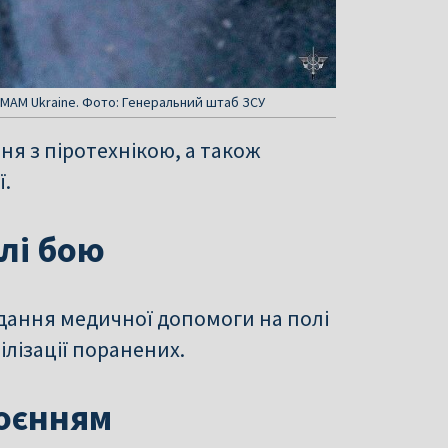
EUMAM Ukraine. Фото: Генеральний штаб ЗСУ
я з піротехнікою, а також
ї.
лі бою
адання медичної допомоги на полі
білізації поранених.
роєнням