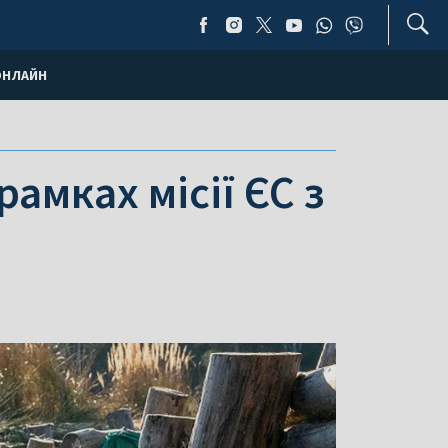
ОНЛАЙН
амках місії ЄС з