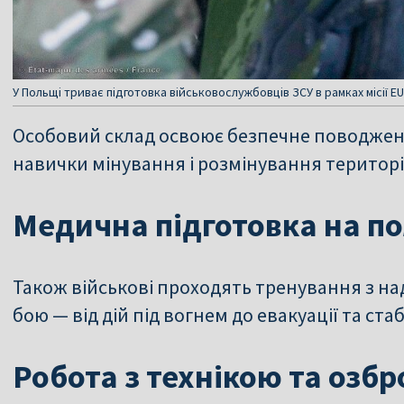
У Польщі триває підготовка військовослужбовців ЗСУ в рамках місії 
Особовий склад освоює безпечне поводженн
навички мінування і розмінування територі
Медична підготовка на по
Також військові проходять тренування з н
бою — від дій під вогнем до евакуації та ста
Робота з технікою та озб