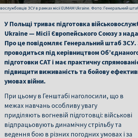
овослужбовців ЗСУ в рамках місії EUMAM Ukraine. Фото: Генеральний шта
У Польщі триває підготовка військовослуж
Ukraine — Місії Європейського Союзу з нада
Про це повідомляє Генеральний штаб ЗСУ. 
проводиться під керівництвом Об’єднаного
підготовки САТ і має практичну спрямован
підвищити виживаність та бойову ефективн
умовах війни.
При цьому в Генштабі наголосили, що в
межах навчань особливу увагу
приділяють вогневій підготовці: військові
відпрацьовують динамічну стрільбу та
ведення бою в різних погодних умовах і за