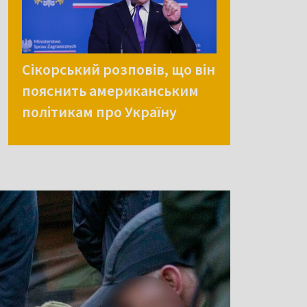
Сікорський розповів, що він
пояснить американським
політикам про Україну