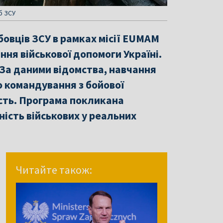
б ЗСУ
бовців ЗСУ в рамках місії EUMAM
ння військової допомоги Україні.
За даними відомства, навчання
 командування з бойової
ість. Програма покликана
ість військових у реальних
Читайте також: