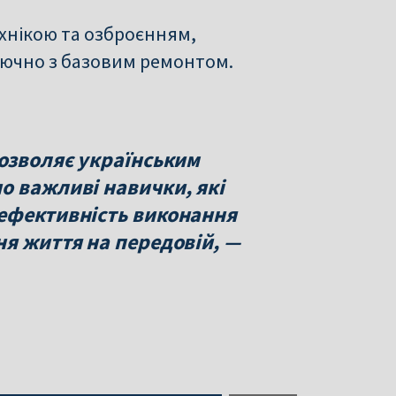
ехнікою та озброєнням,
лючно з базовим ремонтом.
дозволяє українським
о важливі навички, які
ефективність виконання
ня життя на передовій, —