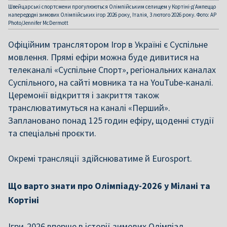
Швейцарські спортсмени прогулюються Олімпійським селищем у Кортіні-д’Ампеццо
напередодні зимових Олімпійських ігор 2026 року, Італія, 3 лютого 2026 року. Фото: AP
Photo/Jennifer McDermott
Офіційним транслятором Ігор в Україні є Суспільне
мовлення. Прямі ефіри можна буде дивитися на
телеканалі «Суспільне Спорт», регіональних каналах
Суспільного, на сайті мовника та на YouTube-каналі.
Церемонії відкриття і закриття також
транслюватимуться на каналі «Перший».
Заплановано понад 125 годин ефіру, щоденні студії
та спеціальні проєкти.
Окремі трансляції здійснюватиме й Eurosport.
Що варто знати про Олімпіаду-2026 у Мілані та
Кортіні
Ігри-2026 вперше в історії зимових Олімпіад