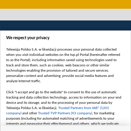
We respect your privacy
Telewizja Polska S.A. w likwidacji processes your personal data collected
when you visit individual websites on the tvp.pl Portal (hereinafter referred
to as the Portal), including information saved using technologies used to
Категорії
track and store them, such as cookies, web beacons or other similar
technologies enabling the provision of tailored and secure services,
Новини
personalize content and advertising, provide social media features and
analyze Internet traffic.
Війна
Докладно
Click "I accept and go to the website" to consent to the use of automatic
tracking and data collection technology, access to information on your end
Погляд
device and its storage, and to the processing of your personal data by
Цікаво
Telewizja Polska S.A. w likwidacji,
Trusted Partners from IAB* (1201
company)
and other
Trusted TVP Partners (93 company)
, for marketing
Slawa.tv
purposes (including for automated matching of advertisements to your
Про нас
interests and measuring their effectiveness) and others, which we indicate
below.