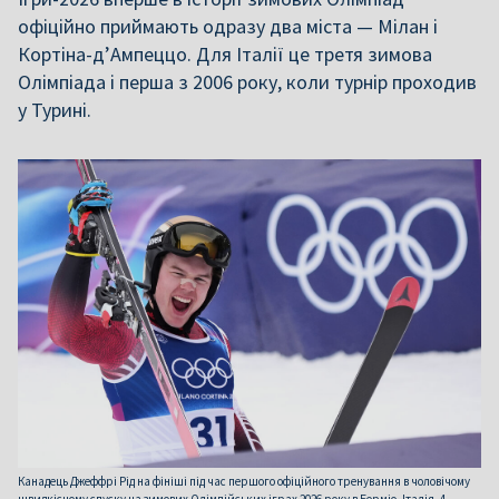
офіційно приймають одразу два міста — Мілан і
Кортіна-д’Ампеццо. Для Італії це третя зимова
Олімпіада і перша з 2006 року, коли турнір проходив
у Турині.
Канадець Джеффрі Рід на фініші під час першого офіційного тренування в чоловічому