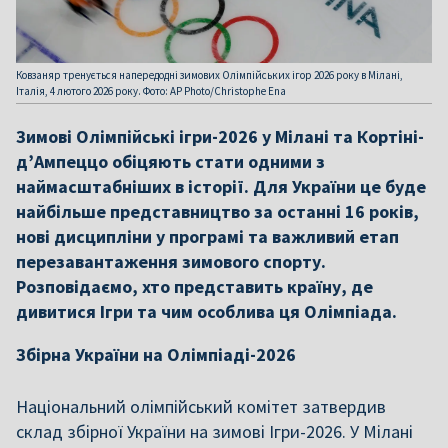
Ковзаняр тренується напередодні зимових Олімпійських ігор 2026 року в Мілані,
Італія, 4 лютого 2026 року. Фото: AP Photo/Christophe Ena
Зимові Олімпійські ігри-2026 у Мілані та Кортіні-
д’Ампеццо обіцяють стати одними з
наймасштабніших в історії. Для України це буде
найбільше представництво за останні 16 років,
нові дисципліни у програмі та важливий етап
перезавантаження зимового спорту.
Розповідаємо, хто представить країну, де
дивитися Ігри та чим особлива ця Олімпіада.
Збірна України на Олімпіаді-2026
Національний олімпійський комітет затвердив
склад збірної України на зимові Ігри-2026. У Мілані