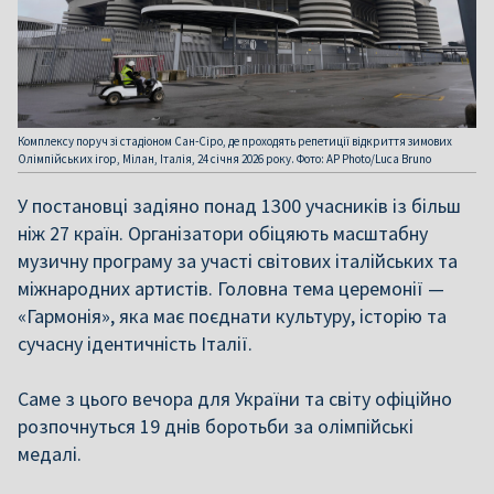
Комплексу поруч зі стадіоном Сан-Сіро, де проходять репетиції відкриття зимових
Олімпійських ігор, Мілан, Італія, 24 січня 2026 року. Фото: AP Photo/Luca Bruno
У постановці задіяно понад 1300 учасників із більш
ніж 27 країн. Організатори обіцяють масштабну
музичну програму за участі світових італійських та
міжнародних артистів. Головна тема церемонії —
«Гармонія», яка має поєднати культуру, історію та
сучасну ідентичність Італії.
Саме з цього вечора для України та світу офіційно
розпочнуться 19 днів боротьби за олімпійські
медалі.