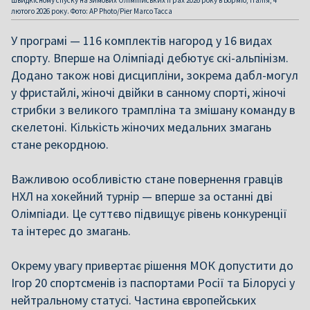
швидкісному спуску на зимових Олімпійських іграх 2026 року в Борміо, Італія, 4
лютого 2026 року. Фото: AP Photo/Pier Marco Tacca
У програмі — 116 комплектів нагород у 16 видах
спорту. Вперше на Олімпіаді дебютує скі-альпінізм.
Додано також нові дисципліни, зокрема дабл-могул
у фристайлі, жіночі двійки в санному спорті, жіночі
стрибки з великого трампліна та змішану команду в
скелетоні. Кількість жіночих медальних змагань
стане рекордною.
Важливою особливістю стане повернення гравців
НХЛ на хокейний турнір — вперше за останні дві
Олімпіади. Це суттєво підвищує рівень конкуренції
та інтерес до змагань.
Окрему увагу привертає рішення МОК допустити до
Ігор 20 спортсменів із паспортами Росії та Білорусі у
нейтральному статусі. Частина європейських