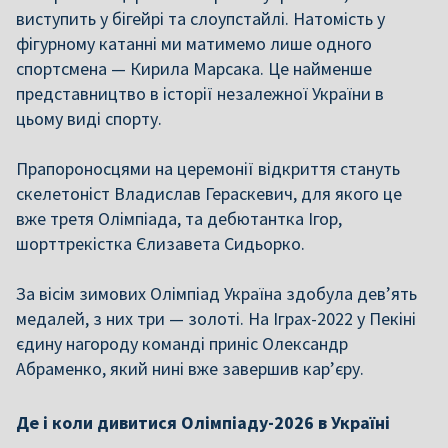
виступить у бігейрі та слоупстайлі. Натомість у
фігурному катанні ми матимемо лише одного
спортсмена — Кирила Марсака. Це найменше
представництво в історії незалежної України в
цьому виді спорту.
Прапороносцями на церемонії відкриття стануть
скелетоніст Владислав Гераскевич, для якого це
вже третя Олімпіада, та дебютантка Ігор,
шорттрекістка Єлизавета Сидьорко.
За вісім зимових Олімпіад Україна здобула дев’ять
медалей, з них три — золоті. На Іграх-2022 у Пекіні
єдину нагороду команді приніс Олександр
Абраменко, який нині вже завершив кар’єру.
Де і коли дивитися Олімпіаду-2026 в Україні