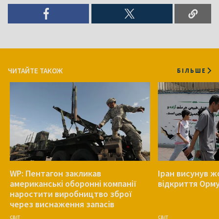
ЧИТАЙТЕ ТАКОЖ
БІЛЬШЕ
WP: Пентагон закликав
Іран висунув ж
американські оборонні компанії
відкриття Орм
наростити виробництво зброї
через виснаження запасів
СВІТ
СВІТ