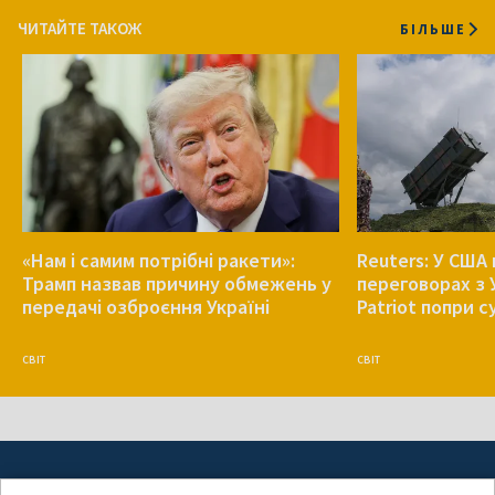
ЧИТАЙТЕ ТАКОЖ
БІЛЬШЕ
«Нам і самим потрібні ракети»:
Reuters: У США
Трамп назвав причину обмежень у
переговорах з 
передачі озброєння Україні
Patriot попри 
СВІТ
СВІТ