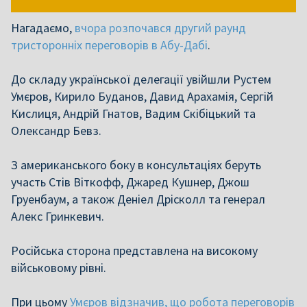
Нагадаємо,
вчора розпочався другий раунд
тристоронніх переговорів в Абу-Дабі
.
До складу української делегації увійшли Рустем
Умєров, Кирило Буданов, Давид Арахамія, Сергій
Кислиця, Андрій Гнатов, Вадим Скібіцький та
Олександр Бевз.
З американського боку в консультаціях беруть
участь Стів Віткофф, Джаред Кушнер, Джош
Груенбаум, а також Деніел Дрісколл та генерал
Алекс Гринкевич.
Російська сторона представлена на високому
військовому рівні.
При цьому
Умєров відзначив, що робота переговорів