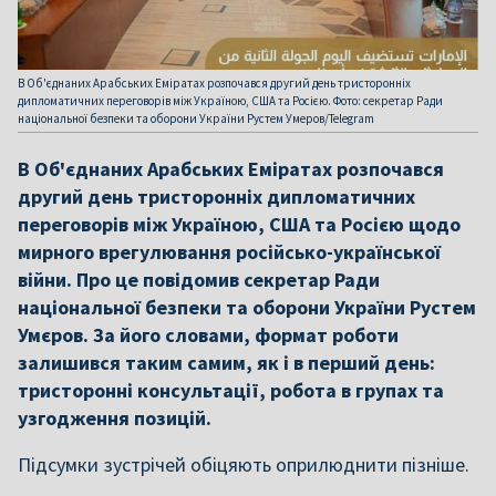
В Об'єднаних Арабських Еміратах розпочався другий день тристоронніх
дипломатичних переговорів між Україною, США та Росією. Фото: секретар Ради
національної безпеки та оборони України Рустем Умеров/Telegram
В Об'єднаних Арабських Еміратах розпочався
другий день тристоронніх дипломатичних
переговорів між Україною, США та Росією щодо
мирного врегулювання російсько-української
війни. Про це повідомив секретар Ради
національної безпеки та оборони України Рустем
Умєров. За його словами, формат роботи
залишився таким самим, як і в перший день:
тристоронні консультації, робота в групах та
узгодження позицій.
Підсумки зустрічей обіцяють оприлюднити пізніше.