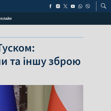
ОНЛАЙН
Туском:
и та іншу зброю