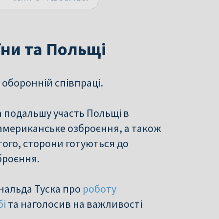
ни та Польщі
о оборонній співпраці.
а подальшу участь Польщі в
 американське озброєння, а також
 того, сторони готуються до
броєння.
нальда Туска про
роботу
бі
та наголосив на важливості