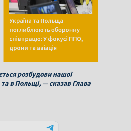
Україна та Польща
поглиблюють оборонну
співпрацю: У фокусі ППО,
дрони та авіація
ується розбудови нашої
 та в Польщі, — сказав Глава