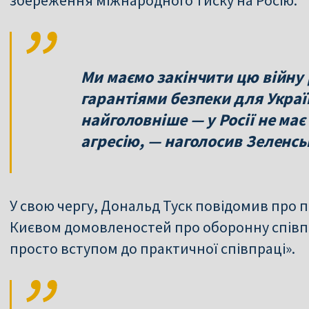
Ми маємо закінчити цю війну
гарантіями безпеки для Україн
найголовніше — у Росії не ма
агресію, — наголосив Зеленсь
У свою чергу, Дональд Туск повідомив про 
Києвом домовленостей про оборонну співпр
просто вступом до практичної співпраці».