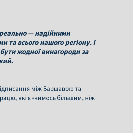
 реально — надійними
и та всього нашого регіону. І
є бути жодної винагороди за
кий.
підписання між Варшавою та
ацю, які є «чимось більшим, ніж