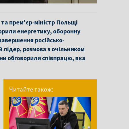
та прем'єр-міністр Польщі
ворили енергетику, оборонну
завершення російсько-
й лідер, розмова з очільником
они обговорили співпрацю, яка
Читайте також: