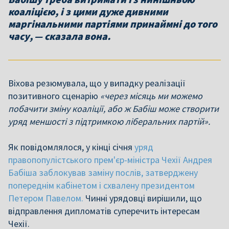
коаліцією, і з цими дуже дивними
маргінальними партіями принаймні до того
часу, — сказала вона.
Віхова резюмувала, що у випадку реалізації
позитивного сценарію
«через місяць ми можемо
побачити зміну коаліції, або ж Бабіш може створити
уряд меншості з підтримкою ліберальних партій».
Як повідомлялося, у кінці січня
уряд
правопопулістського прем'єр-міністра Чехії Андрея
Бабіша заблокував заміну послів, затверджену
попереднім кабінетом і схвалену президентом
Петером Павелом.
Чинні урядовці вирішили, що
відправлення дипломатів суперечить інтересам
Чехії.