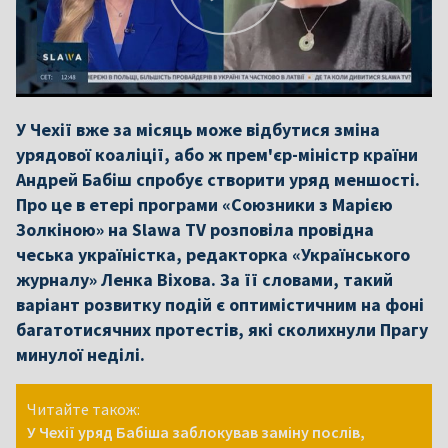
У Чехії вже за місяць може відбутися зміна
урядової коаліції, або ж прем'єр-міністр країни
Андрей Бабіш спробує створити уряд меншості.
Про це в етері програми «Союзники з Марією
Золкіною» на Slawa TV розповіла провідна
чеська україністка, редакторка «Українського
журналу» Ленка Віхова. За її словами, такий
варіант розвитку подій є оптимістичним на фоні
багатотисячних протестів, які сколихнули Прагу
минулої неділі.
Читайте також:
У Чехії уряд Бабіша заблокував заміну послів,