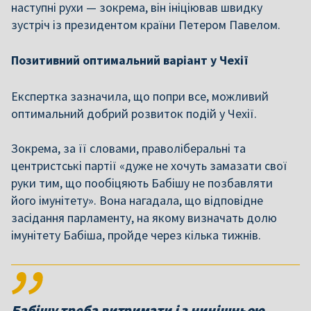
наступні рухи — зокрема, він ініціював швидку
зустріч із президентом країни Петером Павелом.
Позитивний оптимальний варіант у Чехії
Експертка зазначила, що попри все, можливий
оптимальний добрий розвиток подій у Чехії.
Зокрема, за її словами, праволіберальні та
центристські партії «дуже не хочуть замазати свої
руки тим, що пообіцяють Бабішу не позбавляти
його імунітету». Вона нагадала, що відповідне
засідання парламенту, на якому визначать долю
імунітету Бабіша, пройде через кілька тижнів.
Бабішу треба витримати і з нинішньою