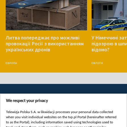
Литва попереджає про можливі
У Німеччині за
провокації Росії з використанням
підозрою в шпи
українських дронів
відомо?
ЄВРОПА
ЄВРОПА
We respect your privacy
Telewizja Polska S.A. w likwidacji processes your personal data collected
when you visit individual websites on the tvp.pl Portal (hereinafter referred
to as the Portal), including information saved using technologies used to