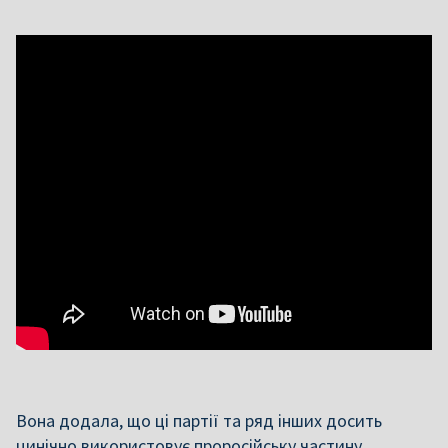
Вона додала, що ці партії та ряд інших досить
цинічно використовує проросійську частину