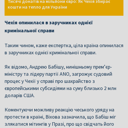
Тисячі донатів на мільйони євро: Як Чехія збирає
кошти на тепло для України
Чехія опинилася в заручниках однієї
кримінальної справи
Таким чином, каже експертка, ціла країна опинилася
в заручниках однієї кримінальної справи.
Як відомо, Андрею Бабішу, нинішньому прем’єр-
міністру та лідеру партії
ANO
, загрожує
судовий
процес у Чехії
у справі про
шахрайство з
європейськими субсидіями
на суму близько
2 млн
доларів США
.
Коментуючи можливу реакцію чеського уряду на
протести в країні, Віхова зазначила, що Бабіш міг
злякатися мітингів у Празі, про що свідчать його