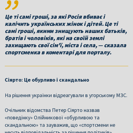
Це ті самі гроші, за які Росія вбиває і
калічить українських жінок і дітей. Це ті
самі гроші, якими знищують наших батьків,
братів і чоловіків, які на своїй землі
захищають свої сім'ї, міста і села, — сказала
спортсменка в коментарі для порталу.
Сіярто: Це обурливо і скандально
На рішення українки відреагували в угорському МЗС.
Очільник відомства Петер Сіярто назвав
«поведінку» Олійникової «обурливою та
скандальною» та зауважив, що «спортсмени не
несуть відповідальність за рішення політиків».