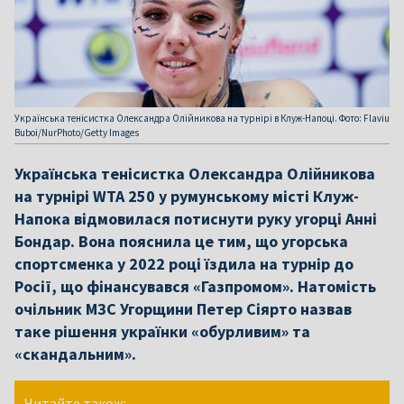
Українська тенісистка Олександра Олійникова на турнірі в Клуж-Напоці. Фото: Flaviu
Buboi/NurPhoto/Getty Images
Українська тенісистка Олександра Олійникова
на турнірі WTA 250 у румунському місті Клуж-
Напока відмовилася потиснути руку угорці Анні
Бондар. Вона пояснила це тим, що угорська
спортсменка у 2022 році їздила на турнір до
Росії, що фінансувався «Газпромом». Натомість
очільник МЗС Угорщини Петер Сіярто назвав
таке рішення українки «обурливим» та
«скандальним».
Читайте також: