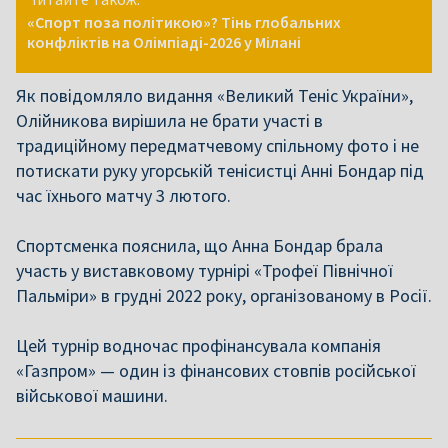
«Спорт поза політикою»? Тінь глобальних
конфліктів на Олімпіаді-2026 у Мілані
Як повідомляло видання «Великий Теніс України»,
Олійникова вирішила не брати участі в
традиційному передматчевому спільному фото і не
потискати руку угорській тенісистці Анні Бондар під
час їхнього матчу 3 лютого.
Спортсменка пояснила, що Анна Бондар брала
участь у виставковому турнірі «Трофеї Північної
Пальміри» в грудні 2022 року, організованому в Росії.
Цей турнір водночас профінансувала компанія
«Газпром» — один із фінансових стовпів російської
військової машини.