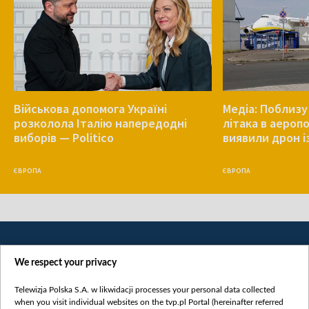
Військова допомога Україні
Медіа: Поблизу
розколола Італію напередодні
літака в аероп
виборів — Politico
виявили дрон і
ЄВРОПА
ЄВРОПА
We respect your privacy
Telewizja Polska S.A. w likwidacji processes your personal data collected
when you visit individual websites on the tvp.pl Portal (hereinafter referred