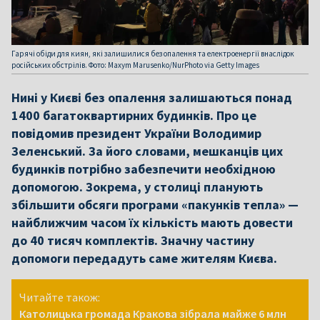
Гарячі обіди для киян, які залишилися без опалення та електроенергії внаслідок
російських обстрілів. Фото: Maxym Marusenko/NurPhoto via Getty Images
Нині у Києві без опалення залишаються понад
1400 багатоквартирних будинків. Про це
повідомив президент України Володимир
Зеленський. За його словами, мешканців цих
будинків потрібно забезпечити необхідною
допомогою. Зокрема, у столиці планують
збільшити обсяги програми «пакунків тепла» —
найближчим часом їх кількість мають довести
до 40 тисяч комплектів. Значну частину
допомоги передадуть саме жителям Києва.
Читайте також:
Католицька громада Кракова зібрала майже 6 млн