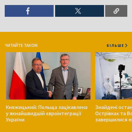
ЧИТАЙТЕ ТАКОЖ
БІЛЬШЕ
Княжицький: Польща зацікавлена
Знайдені остан
у якнайшвидшій євроінтеграції
Острівках та В
України
завершилися е