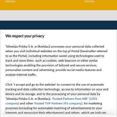
УКРАЇНА
УКРАЇНА
We respect your privacy
Telewizja Polska S.A. w likwidacji processes your personal data collected
when you visit individual websites on the tvp.pl Portal (hereinafter referred
to as the Portal), including information saved using technologies used to
Категорії
track and store them, such as cookies, web beacons or other similar
technologies enabling the provision of tailored and secure services,
Новини
personalize content and advertising, provide social media features and
analyze Internet traffic.
Війна
Докладно
Click "I accept and go to the website" to consent to the use of automatic
tracking and data collection technology, access to information on your end
Погляд
device and its storage, and to the processing of your personal data by
Цікаво
Telewizja Polska S.A. w likwidacji,
Trusted Partners from IAB* (1201
company)
and other
Trusted TVP Partners (93 company)
, for marketing
Slawa.tv
purposes (including for automated matching of advertisements to your
Про нас
interests and measuring their effectiveness) and others, which we indicate