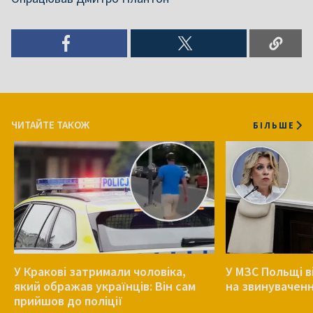
ЧИТАЙТЕ ТАКОЖ
БІЛЬШЕ
У Кракові затримали чоловіка,
У МЗС Польщі в
який ображав українців: Він сам
на звинуваченн
прийшов до поліції