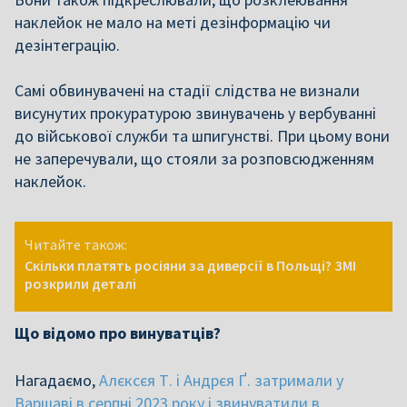
наклейок не мало на меті дезінформацію чи
дезінтеграцію.
Самі обвинувачені на стадії слідства не визнали
висунутих прокуратурою звинувачень у вербуванні
до військової служби та шпигунстві. При цьому вони
не заперечували, що стояли за розповсюдженням
наклейок.
Читайте також:
Скільки платять росіяни за диверсії в Польщі? ЗМІ
розкрили деталі
Що відомо про винуватців?
Нагадаємо,
Алєксєя Т. і Андрєя Ґ. затримали у
Варшаві в серпні 2023 року і звинуватили в