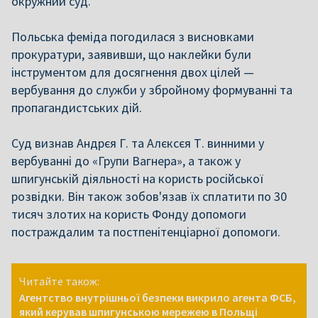
окружний суд.
Польська феміда погодилася з висновками
прокуратури, заявивши, що наклейки були
інструментом для досягнення двох цілей —
вербування до служби у збройному формуванні та
пропагандистських дій.
Суд визнав Андрєя Г. та Алєксєя Т. винними у
вербуванні до «Групи Вагнера», а також у
шпигунській діяльності на користь російської
розвідки. Він також зобов'язав їх сплатити по 30
тисяч злотих на користь Фонду допомоги
постраждалим та постпенітенціарної допомоги.
Читайте також:
Агентство внутрішньої безпеки викрило агента ФСБ,
який керував шпигунською мережею в Польщі