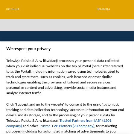
ПОЛЬЩА
ПОЛЬЩА
We respect your privacy
Telewizja Polska S.A. w likwidacji processes your personal data collected
when you visit individual websites on the tvp.pl Portal (hereinafter referred
to as the Portal), including information saved using technologies used to
Категорії
track and store them, such as cookies, web beacons or other similar
technologies enabling the provision of tailored and secure services,
Новини
personalize content and advertising, provide social media features and
analyze Internet traffic.
Війна
Докладно
Click "I accept and go to the website" to consent to the use of automatic
tracking and data collection technology, access to information on your end
Погляд
device and its storage, and to the processing of your personal data by
Цікаво
Telewizja Polska S.A. w likwidacji,
Trusted Partners from IAB* (1201
company)
and other
Trusted TVP Partners (93 company)
, for marketing
Slawa.tv
purposes (including for automated matching of advertisements to your