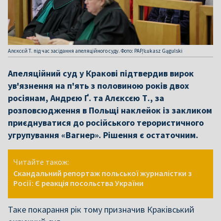
Алєксєй Т. під час засідання апеляційного суду. Фото: PAP/Łukasz Gągulski
Апеляційний суд у Кракові підтвердив вирок
ув'язнення на п'ять з половиною років двох
росіянам, Андрєю Ґ. та Алєксєю Т., за
розповсюдження в Польщі наклейок із закликом
приєднуватися до російського терористичного
угрупування «Вагнер». Рішення є остаточним.
Читайте також:
Скандальний репортаж польської журналістки з
Росії: Є реакція посольства України
Таке покарання рік тому призначив Краківський