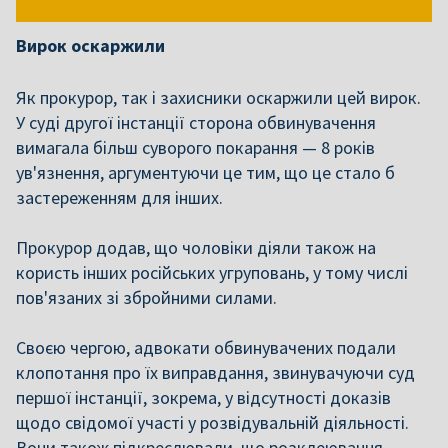
Вирок оскаржили
Як прокурор, так і захисники оскаржили цей вирок.
У суді другої інстанції сторона обвинувачення
вимагала більш суворого покарання — 8 років
ув'язнення, аргументуючи це тим, що це стало б
застереженням для інших.
Прокурор додав, що чоловіки діяли також на
користь інших російських угруповань, у тому числі
пов'язаних зі збройними силами.
Своєю чергою, адвокати обвинувачених подали
клопотання про їх виправдання, звинувачуючи суд
першої інстанції, зокрема, у відсутності доказів
щодо свідомої участі у розвідувальній діяльності.
Вони також підкреслювали, що розклеювання