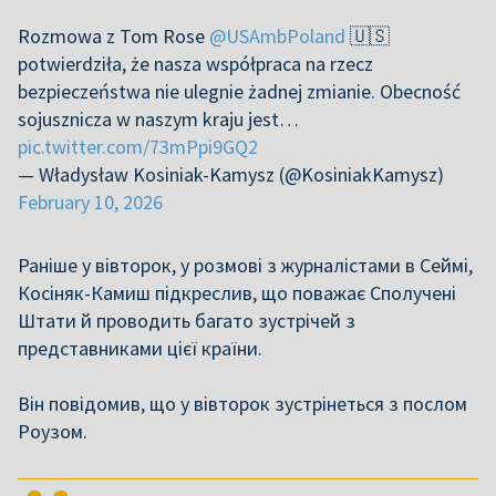
Rozmowa z Tom Rose
@USAmbPoland
🇺🇸
potwierdziła, że nasza współpraca na rzecz
bezpieczeństwa nie ulegnie żadnej zmianie. Obecność
sojusznicza w naszym kraju jest…
pic.twitter.com/73mPpi9GQ2
— Władysław Kosiniak-Kamysz (@KosiniakKamysz)
February 10, 2026
Раніше у вівторок, у розмові з журналістами в Сеймі,
Косіняк-Камиш підкреслив, що поважає Сполучені
Штати й проводить багато зустрічей з
представниками цієї країни.
Він повідомив, що у вівторок зустрінеться з послом
Роузом.