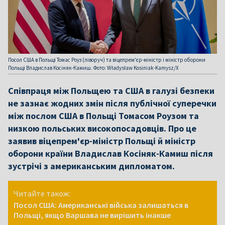
Посол США в Польщі Томас Роуз (ліворуч) та віцепрем'єр-міністр і міністр оборони
Польщі Владислав Косіняк-Камиш. Фото: Władysław Kosiniak-Kamysz/X
Співпраця між Польщею та США в галузі безпеки
не зазнає жодних змін після публічної суперечки
між послом США в Польщі Томасом Роузом та
низкою польських високопосадовців. Про це
заявив віцепрем'єр-міністр Польщі й міністр
оборони країни Владислав Косіняк-Камиш після
зустрічі з американським дипломатом.
Читайте також:
Посол США: Американські війська залишаться в
Польщі, якщо Варшава не вирішить інакше