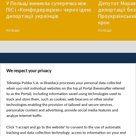
У Польщі виникла суперечка між
Депутат Морав
ПіС і «Конфедерацією» через ідею
депортації без
депортації українців
Проукраїнський
крок
ПОЛЬЩА
ПОЛЬЩА
We respect your privacy
Telewizja Polska S.A. w likwidacji processes your personal data collected
when you visit individual websites on the tvp.pl Portal (hereinafter referred
to as the Portal), including information saved using technologies used to
Категорії
track and store them, such as cookies, web beacons or other similar
technologies enabling the provision of tailored and secure services,
Новини
personalize content and advertising, provide social media features and
analyze Internet traffic.
Війна
Докладно
Click "I accept and go to the website" to consent to the use of automatic
tracking and data collection technology, access to information on your end
Погляд