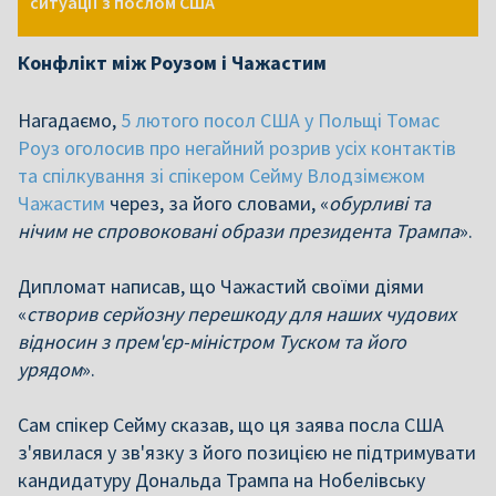
ситуації з послом США
Конфлікт між Роузом і Чажастим
Нагадаємо,
5 лютого посол США у Польщі Томас
Роуз оголосив про негайний розрив усіх контактів
та спілкування зі спікером Сейму Влодзімєжом
Чажастим
через, за його словами, «
обурливі та
нічим не спровоковані образи президента Трампа
».
Дипломат написав, що Чажастий своїми діями
«
створив серйозну перешкоду для наших чудових
відносин з прем'єр-міністром Туском та його
урядом
».
Сам спікер Сейму сказав, що ця заява посла США
з'явилася у зв'язку з його позицією не підтримувати
кандидатуру Дональда Трампа на Нобелівську