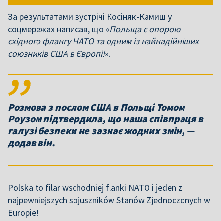
За результатами зустрічі Косіняк-Камиш у
соцмережах написав, що «
Польща є опорою
східного флангу НАТО та одним із найнадійніших
союзників США в Європі!
».
Розмова з послом США в Польщі Томом
Роузом підтвердила, що наша співпраця в
галузі безпеки не зазнає жодних змін, —
додав він.
Polska to filar wschodniej flanki NATO i jeden z
najpewniejszych sojuszników Stanów Zjednoczonych w
Europie!