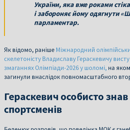
України, яка вже роками стікає
і забороняє йому одягнути «Ш
парламентар.
Як відомо, раніше
Міжнародний олімпійськи
скелетоністу Владиславу Гераскевичу висту
змаганнях Олімпіади-2026 у шоломі,
на яком
загинули внаслідок повномасштабного втор
Гераскевич особисто знав
спортсменів
Беленюк розповів, що поведінка МОК є га