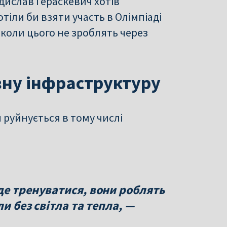
ислав Гераскевич хотів
отіли би взяти участь в Олімпіаді
іколи цього не зроблять через
вну інфраструктуру
 руйнується в тому числі
де тренуватися, вони роблять
и без світла та тепла, —