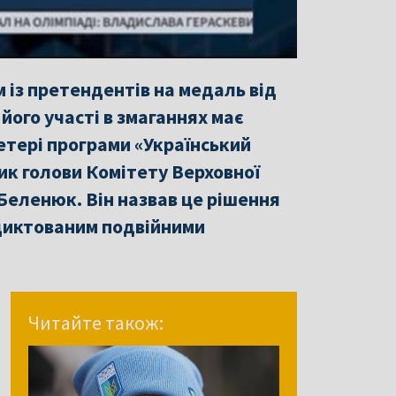
 із претендентів на медаль від
 його участі в змаганнях має
етері програми «Український
ик голови Комітету Верховної
 Беленюк. Він назвав це рішення
диктованим подвійними
Читайте також: