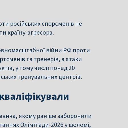
оти російських спорсменів не
и країну-агресора.
повномасштабної війни РФ проти
ртсменів та тренерів, а атаки
тів, у тому числі понад 20
йських тренувальних центрів.
скваліфікували
кевича, якому раніше заборонили
ганнях Олімпіади-2026 у шоломі,