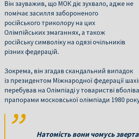
Він зауважив, що МОК діє зухвало, адже не
помічає засилля забороненого
російського триколору на цих
Олімпійських змаганнях, а також
російську символіку на одязі очільників
різних федерацій.
Зокрема, він згадав скандальний випадок
із президентом Міжнародної федерації шах
перебував на Олімпіаді у товаристві вболіва
прапорами московської олімпіади 1980 року
Натомість вони чомусь зверт