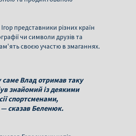
 Ігор представники різних країн
рафії чи символи друзів та
ам'ять своєю участю в змаганнях.
у саме Влад отримав таку
був знайомий із деякими
сії спортсменами,
 — сказав Беленюк.