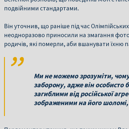
подвійними стандартами.
Він уточнив, що раніше під час Олімпійських
неодноразово приносили на змагання фотог
родичів, які померли, аби вшанувати їхню п
Ми не можемо зрозуміти, чом
заборону, адже він особисто 
загиблими від російської агре
зображеними на його шоломі,