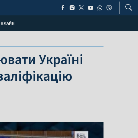
ОНЛАЙН
ювати Україні
валіфікацію