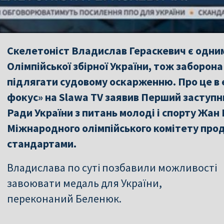
Скелетоніст Владислав Гераскевич є одним
Олімпійської збірної України, тож заборона
підлягати судовому оскарженню. Про це в 
фокус» на Slawa TV заявив Перший заступн
Ради України з питань молоді і спорту Жан
Міжнародного олімпійського комітету про
стандартами.
Владислава по суті позбавили можливості
завоювати медаль для України,
переконаний Беленюк.