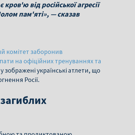
 кров'ю від російської агресії
олом пам'яті», — сказав
й комітет заборонив
пати на офіційних тренуваннях та
у зображені українські атлети, що
гнення Росії.
 загиблих
небною та продиктованою