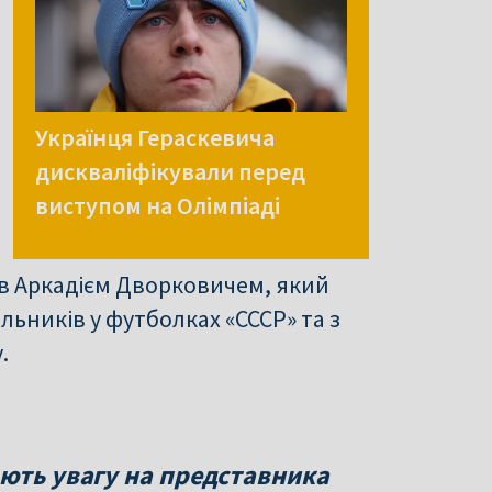
Українця Гераскевича
дискваліфікували перед
виступом на Олімпіаді
ів Аркадієм Дворковичем, який
льників у футболках «СССР» та з
.
ають увагу на представника