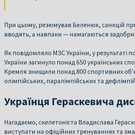
При цьому, резюмував Беленюк, санкцій пр
вводять, а навпаки — намагаються задобрит
Як повідомляло МЗС України, у результаті 
України загинуло понад 650 українських спо
Кремля знищили понад 800 спортивних об'єк
олімпійських, паралімпійських та дефлімпі
Українця Гераскевича ди
Нагадаємо, с
келетоніста Владислава Герас
виступати на офіційних тренуваннях та зма