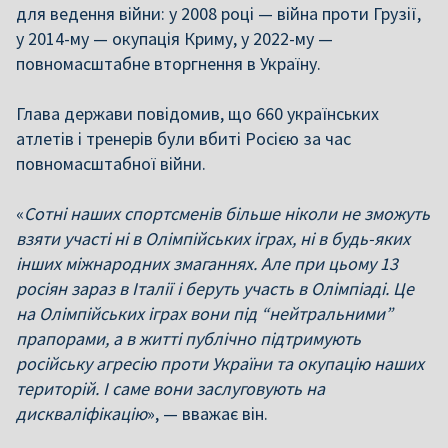
для ведення війни: у 2008 році — війна проти Грузії,
у 2014-му — окупація Криму, у 2022-му —
повномасштабне вторгнення в Україну.
Глава держави повідомив, що 660 українських
атлетів і тренерів були вбиті Росією за час
повномасштабної війни.
«
Сотні наших спортсменів більше ніколи не зможуть
взяти участі ні в Олімпійських іграх, ні в будь-яких
інших міжнародних змаганнях. Але при цьому 13
росіян зараз в Італії і беруть участь в Олімпіаді. Це
на Олімпійських іграх вони під “нейтральними”
прапорами, а в житті публічно підтримують
російську агресію проти України та окупацію наших
територій. І саме вони заслуговують на
дискваліфікацію
», — вважає він.