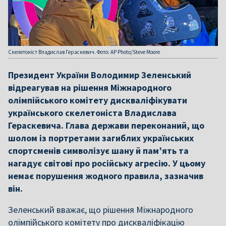
Скелетоніст Владислав Гераскевич. Фото: AP Photo/Steve Moore
Президент України Володимир Зеленський
відреагував на рішення Міжнародного
олімпійського комітету дискваліфікувати
українського скелетоніста Владислава
Гераскевича. Глава держави переконаний, що
шолом із портретами загиблих українських
спортсменів символізує шану й памʼять та
нагадує світові про російську агресію. У цьому
немає порушення жодного правила, зазначив
він.
Зеленський вважає, що рішення Міжнародного
олімпійського комітету про дискваліфікацію