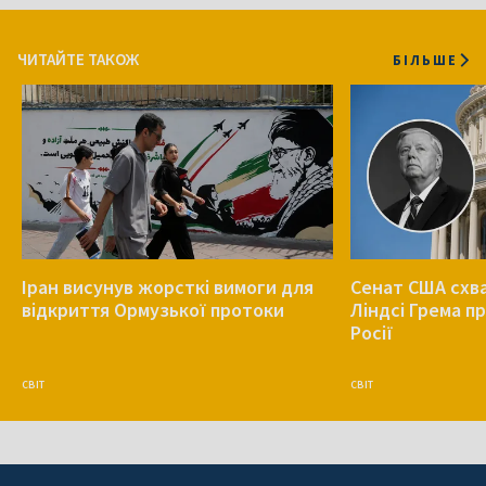
ЧИТАЙТЕ ТАКОЖ
БІЛЬШЕ
Іран висунув жорсткі вимоги для
Сенат США схв
відкриття Ормузької протоки
Ліндсі Грема п
Росії
СВІТ
СВІТ