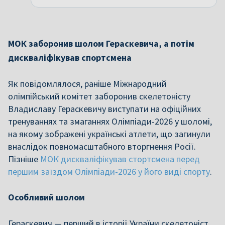
МОК заборонив шолом Гераскевича, а потім
дискваліфікував спортсмена
Як повідомлялося, раніше Міжнародний
олімпійський комітет заборонив скелетоністу
Владиславу Гераскевичу виступати на офіційних
тренуваннях та змаганнях Олімпіади-2026 у шоломі,
на якому зображені українські атлети, що загинули
внаслідок повномасштабного вторгнення Росії.
Пізніше
МОК дискваліфікував стортсмена перед
першим заїздом Олімпіади-2026 у його виді спорту
.
Особливий шолом
Гераскевич — перший в історії України скелетоніст,