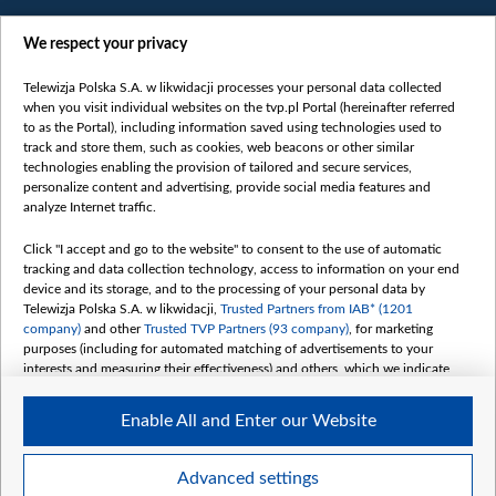
We respect your privacy
Telewizja Polska S.A. w likwidacji processes your personal data collected
when you visit individual websites on the tvp.pl Portal (hereinafter referred
to as the Portal), including information saved using technologies used to
Категорії
track and store them, such as cookies, web beacons or other similar
technologies enabling the provision of tailored and secure services,
Новини
personalize content and advertising, provide social media features and
analyze Internet traffic.
Війна
Докладно
Click "I accept and go to the website" to consent to the use of automatic
tracking and data collection technology, access to information on your end
Погляд
device and its storage, and to the processing of your personal data by
Цікаво
Telewizja Polska S.A. w likwidacji,
Trusted Partners from IAB* (1201
company)
and other
Trusted TVP Partners (93 company)
, for marketing
Slawa.tv
purposes (including for automated matching of advertisements to your
Про нас
interests and measuring their effectiveness) and others, which we indicate
below.
Контакти
Enable All and Enter our Website
Правила використання матеріалів
The purposes of processing your data by TVP S.A. w likwidacji are as
follows:
Обробка даних
Store and/or access information on a device
Advanced settings
Use limited data to select advertising