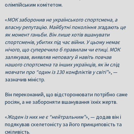
олімпійським комітетом.
«
МОК заборонив не українського спортсмена, а
власну репутацію. Майбутні покоління згадають це
як момент ганьби. Він лише хотів вшанувати
спортсменів, убитих під час війни. У цьому немає
нічого, що суперечило б правилам чи етиці. МОК
залякував, виявляв неповагу й навіть повчав
нашого спортсмена та інших українців, як їм слід
мовчати про “один із 130 конфліктів у світі”
», —
зазначив міністр.
Він переконаний, що відсторонювати потрібно саме
росіян, а не забороняти вшанування їхніх жертв.
«
Жоден із них не є “нейтральним”
», — додав він і
подякував скелетоністу за його принциповість та
сміливість.