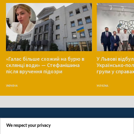
«Галас більше схожий на бурю в
У Львові відбу
склянці води» — Стефанішина
Українсько-пол
після вручення підозри
групи у справа
УКРАЇНА
УКРАЇНА
We respect your privacy