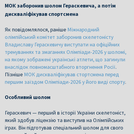
МОК заборонив шолом Гераскевича, а потім
дискваліфікував спортсмена
Як повідомлялося, раніше
Міжнародний
олімпійський комітет заборонив скелетоністу
Владиславу Гераскевичу виступати на офіційних
тренуваннях та змаганнях Олімпіади-2026 у шоломі,
на якому зображені українські атлети, що загинули
внаслідок повномасштабного вторгнення Росії
.
Пізніше
МОК дискваліфікував стортсмена перед
першим заїздом Олімпіади-2026 у його виді спорту
.
Особливий шолом
Гераскевич — перший в історії України скелетоніст,
який здобув ліцензію та виступив на Олімпійських
іграх. Він підготував спеціальний шолом для свого