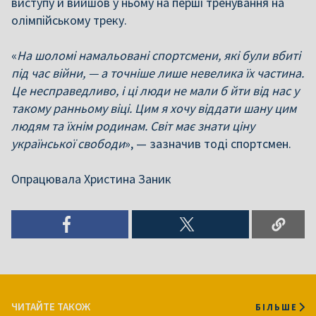
виступу й вийшов у ньому на перші тренування на
олімпійському треку.
«
На шоломі намальовані спортсмени, які були вбиті
під час війни, — а точніше лише невелика їх частина.
Це несправедливо, і ці люди не мали б йти від нас у
такому ранньому віці. Цим я хочу віддати шану цим
людям та їхнім родинам. Світ має знати ціну
української свободи
», — зазначив тоді спортсмен.
Опрацювала Христина Заник
ЧИТАЙТЕ ТАКОЖ
БІЛЬШЕ