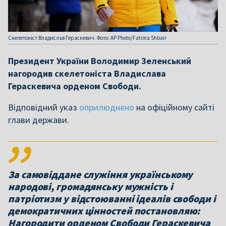
Скелетоніст Владислав Гераскевич. Фото: AP Photo/Fatima Shbair
Президент України Володимир Зеленський
нагородив скелетоніста Владислава
Гераскевича орденом Свободи.
Відповідний указ
оприлюднено
на офіційному сайті
глави держави.
За самовіддане служіння українському
народові, громадянську мужність і
патріотизм у відстоюванні ідеалів свободи і
демократичних цінностей постановляю:
Нагородити орденом Свободи Гераскевича