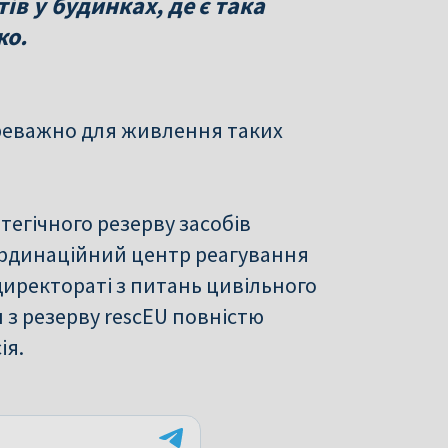
ів у будинках, де є така
ко.
реважно для живлення таких
тегічного резерву засобів
оординаційний центр реагування
директораті з питань цивільного
 з резерву rescEU повністю
ія.