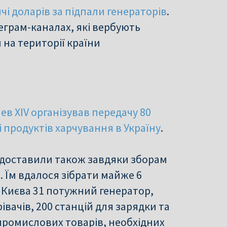
і доларів за підпали генераторів
.
еграм-каналах, які вербують
й на території країни
в XIV організував передачу 80
 продуктів харчування в Україну
.
 доставили також завдяки зборам
і. Їм вдалося зібрати майже 6
о Києва 31 потужний генератор,
івачів, 200 станцій для зарядки та
 промислових товарів, необхідних