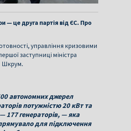
и — це друга партія від ЄС. Про
 готовності, управління кризовими
 першої заступниці міністра
и Шкрум.
 500 автономних джерел
аторів потужністю 20 кВт та
— 177 генераторів, — яка
спрямувало для підключення