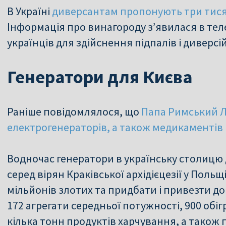
В Україні
диверсантам пропонують три тисяч
Інформація про винагороду з’явилася в тел
українців для здійснення підпалів і диверсі
Генератори для Києва
Раніше повідомлялося, що
Папа Римський Ле
електрогенераторів, а також медикаментів і
Водночас генератори в українську столицю
серед вірян Краківської архідієцезії у Польщ
мільйонів злотих та придбати і привезти д
172 агрегати середньої потужності, 900 обігр
кілька тонн продуктів харчування, а також