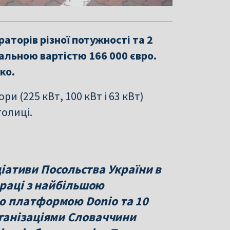
аторів різної потужності та 2
альною вартістю 166 000 євро.
ко.
и (225 кВт, 100 кВт і 63 кВт)
толиці.
іціативи Посольства України в
праці з найбільшою
 платформою Donio та 10
ганізаціями Словаччини