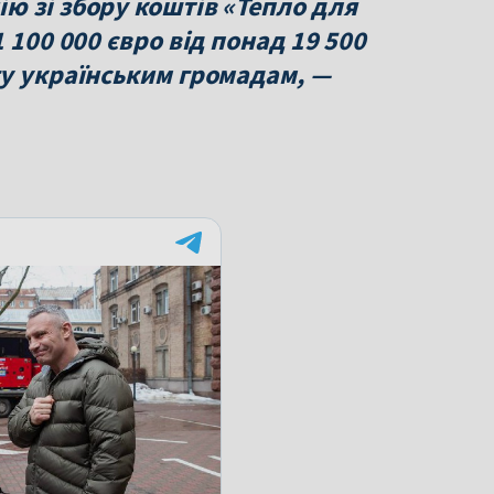
ю зі збору коштів «Тепло для
 100 000 євро від понад 19 500
гу українським громадам, —