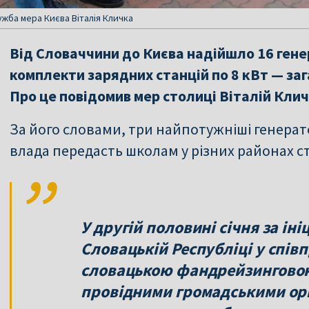
жба мера Києва Віталія Кличка
Від Словаччини до Києва надійшло 16 генер
комплекти зарядних станцій по 8 кВт — заг
Про це повідомив мер столиці Віталій Клич
За його словами, три найпотужніші генератор
влада передасть школам у різних районах с
У другій половині січня за ін
Словацькій Республіці у спів
словацькою фандрейзинговою
провідними громадськими ор