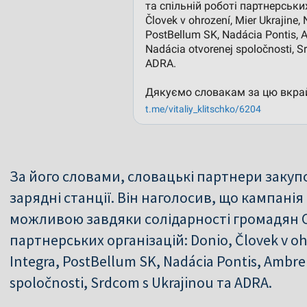
За його словами, словацькі партнери закуп
зарядні станції. Він наголосив, що кампанія
можливою завдяки солідарності громадян С
партнерських організацій: Donio, Človek v ohr
Integra, PostBellum SK, Nadácia Pontis, Ambrel
spoločnosti, Srdcom s Ukrajinou та ADRA.