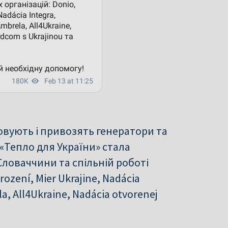
овують і привозять генератори та
 «Тепло для України» стала
ловаччини та спільній роботі
ození, Mier Ukrajine, Nadácia
a, All4Ukraine, Nadácia otvorenej