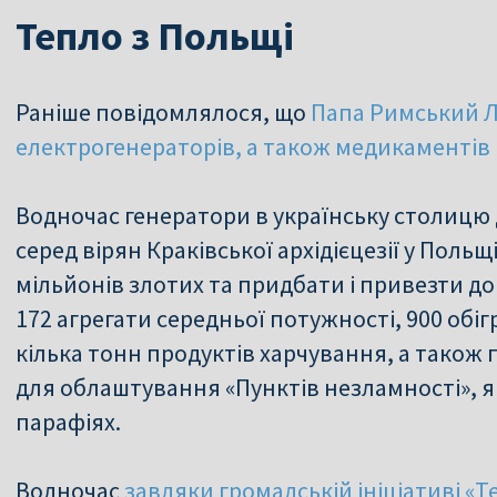
Тепло з Польщі
Раніше повідомлялося, що
Папа Римський Ле
електрогенераторів, а також медикаментів і
Водночас генератори в українську столицю
серед вірян Краківської архідієцезії у Польщ
мільйонів злотих та придбати і привезти д
172 агрегати середньої потужності, 900 обігр
кілька тонн продуктів харчування, а також
для облаштування «Пунктів незламності», я
парафіях.
Водночас
завдяки громадській ініціативі «Т