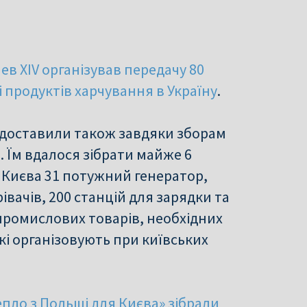
в XIV організував передачу 80
 продуктів харчування в Україну
.
 доставили також завдяки зборам
і. Їм вдалося зібрати майже 6
о Києва 31 потужний генератор,
івачів, 200 станцій для зарядки та
 промислових товарів, необхідних
кі організовують при київських
епло з Польщі для Києва» зібрали