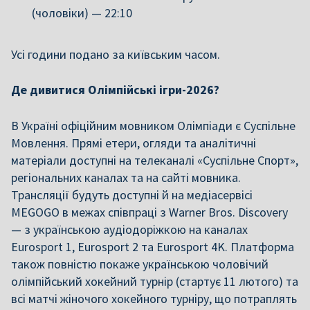
(чоловіки) — 22:10
Усі години подано за київським часом.
Де дивитися Олімпійські ігри-2026?
В Україні офіційним мовником Олімпіади є Суспільне
Мовлення. Прямі етери, огляди та аналітичні
матеріали доступні на телеканалі «Суспільне Спорт»,
регіональних каналах та на сайті мовника.
Трансляції будуть доступні й на медіасервісі
MEGOGO в межах співпраці з Warner Bros. Discovery
— з українською аудіодоріжкою на каналах
Eurosport 1, Eurosport 2 та Eurosport 4K. Платформа
також повністю покаже українською чоловічий
олімпійський хокейний турнір (стартує 11 лютого) та
всі матчі жіночого хокейного турніру, що потраплять