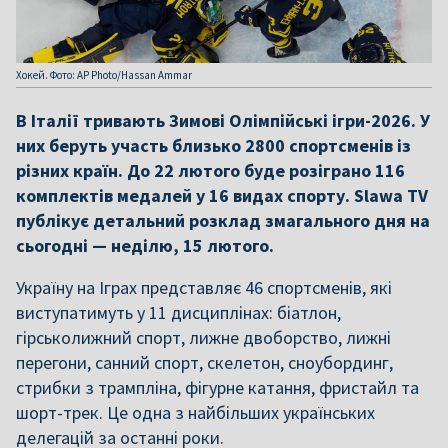
Хокей. Фото: AP Photo/Hassan Ammar
В Італії тривають Зимові Олімпійські ігри-2026. У
них беруть участь близько 2800 спортсменів із
різних країн. До 22 лютого буде розіграно 116
комплектів медалей у 16 видах спорту. Slawa TV
публікує детальний розклад змагального дня на
сьогодні — неділю, 15 лютого.
Україну на Іграх представляє 46 спортсменів, які
виступатимуть у 11 дисциплінах: біатлон,
гірськолижний спорт, лижне двоборство, лижні
перегони, санний спорт, скелетон, сноубординг,
стрибки з трампліна, фігурне катання, фристайл та
шорт-трек. Це одна з найбільших українських
делегацій за останні роки.