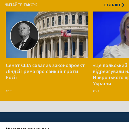
ЧИТАЙТЕ ТАКОЖ
БІЛЬШЕ
Сенат США схвалив законопроєкт
«Це польський 
Ліндсі Грема про санкції проти
відреагували н
Росії
Навроцького п
України
СВІТ
СВІТ