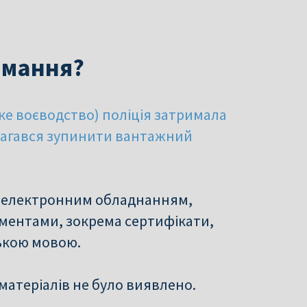
имання?
ьке воєводство) поліція затримала
магався зупинити вантажний
 з електронним обладнанням,
ментами, зокрема сертифікати,
ькою мовою.
матеріалів не було виявлено.