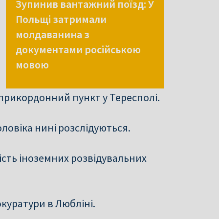
Зупинив вантажний поїзд: У
Польщі затримали
молдаванина з
документами російською
мовою
прикордонний пункт у Тересполі.
ловіка нині розслідуються.
ість іноземних розвідувальних
куратури в Любліні.