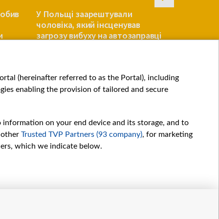
НОВЕ
У центрі В
побив
У Польщі заарештували
ремонтних
чоловіка, який інсценував
один неро
и
загрозу вибуху на автозаправці
ПОЛЬЩА
ПОЛЬЩА
tal (hereinafter referred to as the Portal), including
ies enabling the provision of tailored and secure
o information on your end device and its storage, and to
 other
Trusted TVP Partners (93 company)
, for marketing
hers, which we indicate below.
Обробка даних
іалів