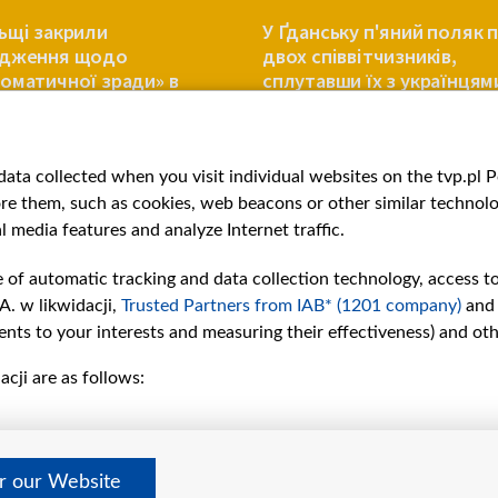
ьщі закрили
У Ґданську п'яний поляк 
адження щодо
двох співвітчизників,
оматичної зради» в
сплутавши їх з українцям
ксті Смоленської
трофи
ПОЛЬЩА
ata collected when you visit individual websites on the tvp.pl Por
re them, such as cookies, web beacons or other similar technolog
l media features and analyze Internet traffic.
e of automatic tracking and data collection technology, access t
A. w likwidacji,
Trusted Partners from IAB* (1201 company)
and
nts to your interests and measuring their effectiveness) and ot
cji are as follows:
рії
Slawa.tv
и
Про нас
Контакти
дно
Правила використання матер
er our Website