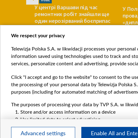
НОВЕ
У центрі Варшави під час
али
У Пол
ремонтних робіт знайшли ще
нував
пров
один нерозірваний боєприпас
тозаправці
«дипл
конте
катас
We respect your privacy
ПОЛЬЩА
ПОЛЬЩА
Telewizja Polska S.A. w likwidacji processes your personal d
Item
information saved using technologies used to track and sto
1
services, personalize content and advertising, provide socia
of
4
Click "I accept and go to the website" to consent to the us
the processing of your personal data by Telewizja Polska S.
purposes (including for automated matching of advertiseme
The purposes of processing your data by TVP S.A. w likwida
Катего
Store and/or access information on a device
Новин
Use limited data to select advertising
Війна
Create profiles for personalised advertising
Докла
Advanced settings
Enable All and Ent
Use profiles to select personalised advertising