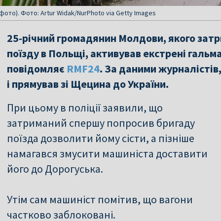
ото). Фото: Artur Widak/NurPhoto via Getty Images
25-річний громадянин Молдови, якого зат
поїзду в Польщі, активував екстрені гальма
повідомляє
RMF24
. За даними журналістів
і прямував зі Щецина до України.
При цьому в поліції заявили, що
затриманий спершу попросив бригаду
поїзда дозволити йому сісти, а пізніше
намагався змусити машиніста доставити
його до Дорогуська.
Утім сам машиніст помітив, що вагони
частково заблоковані.