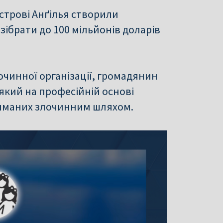
острові Анґілья створили
зібрати до 100 мільйонів доларів
чинної організації, громадянин
 який на професійній основі
риманих злочинним шляхом.