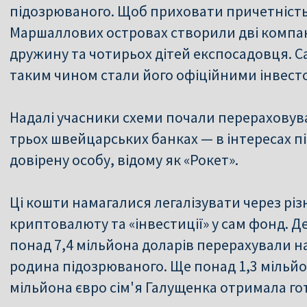
підозрюваного. Щоб приховати причетність
Маршаллових островах створили дві компа
дружину та чотирьох дітей експосадовця. Са
таким чином стали його офіційними інвест
Надалі учасники схеми почали перераховув
трьох швейцарських банках — в інтересах п
довірену особу, відому як «Рокет».
Ці кошти намагалися легалізувати через різ
криптовалюту та «інвестиції» у сам фонд. 
понад 7,4 мільйона доларів перерахували 
родина підозрюваного. Ще понад 1,3 мільйо
мільйона євро сім'я Галущенка отримала го