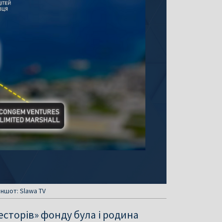
иншот: Slawa TV
есторів» фонду була і родина