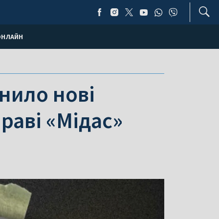
ОНЛАЙН
нило нові
раві «Мідас»