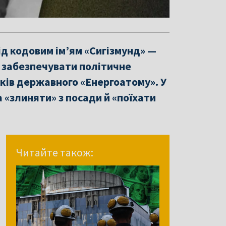
ід кодовим ім’ям «Сигізмунд» —
іг забезпечувати політичне
иків державного «Енергоатому». У
 «злиняти» з посади й «поїхати
Читайте також: