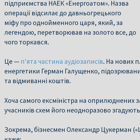
підприємства НАЕК «Енергоатом». Назва
операції відсилає до давньогрецького
міфу про однойменного царя, який, за
легендою, перетворював на золото все, до
чого торкався.
Це —
п’ята частина аудіозаписів
. На нових 
енергетики Герман Галущенко, підозрюваний 
та відмиванні коштів.
Хоча самого ексміністра на оприлюднених з
учасників схем його неодноразово згадують 
Зокрема, бізнесмен Олександр Цукерман («
каже: