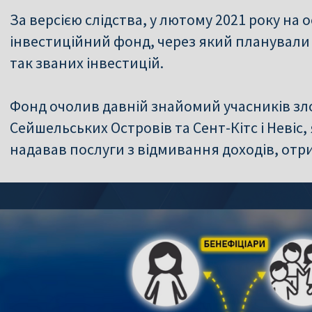
За версією слідства, у лютому 2021 року на 
інвестиційний фонд, через який планували 
так званих інвестицій.
Фонд очолив давній знайомий учасників зло
Сейшельських Островів та Сент-Кітс і Невіс,
надавав послуги з відмивання доходів, от