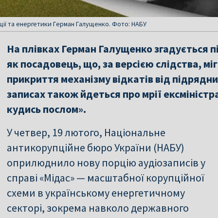
ції та енергетики Герман Галущенко. Фото: НАБУ
На плівках Герман Галущенко згадується п
як посадовець, що, за версією слідства, м
прикриття механізму відкатів від підрядн
записах також йдеться про мрії ексміністра
кудись послом».
У четвер, 19 лютого, Національне
антикорупційне бюро України (НАБУ)
оприлюднило нову порцію аудіозаписів у
справі «Мідас» — масштабної корупційної
схеми в українському енергетичному
секторі, зокрема навколо державного