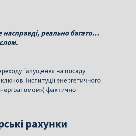
це насправді, реально багато…
ослом.
переходу Галущенка на посаду
а ключові інституції енергетичного
«Енергоатомом») фактично
рські рахунки