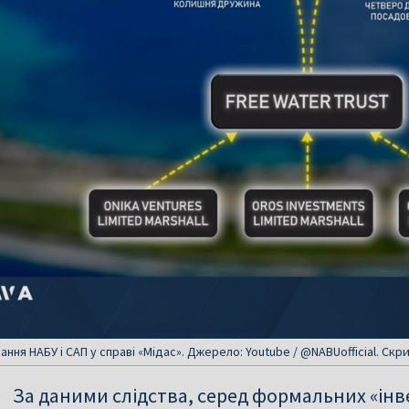
ання НАБУ і САП у справі «Мідас». Джерело: Youtube / @NABUofficial. Скр
За даними слідства, серед формальних «інв