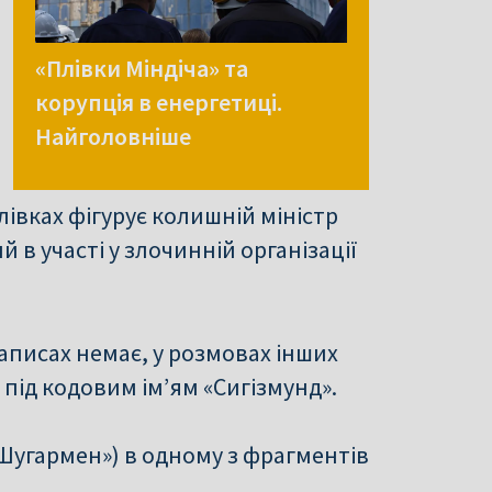
«Плівки Міндіча» та
корупція в енергетиці.
Найголовніше
плівках фігурує колишній міністр
в участі у злочинній організації
аписах немає, у розмовах інших
під кодовим ім’ям «Сигізмунд».
Шугармен») в одному з фрагментів