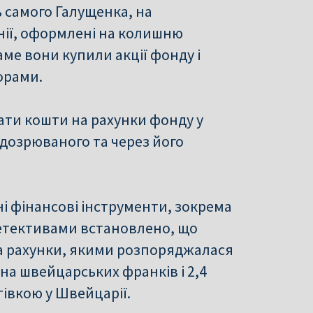
 самого Галущенка, на
нії, оформлені на колишню
ме вони купили акції фонду і
орами.
ати кошти на рахунки фонду у
ідозрюваного та через його
ні фінансові інструменти, зокрема
Детективами встановлено, що
на рахунки, якими розпоряджалася
на швейцарських франків і 2,4
тівкою у Швейцарії.