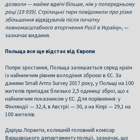
дозволи — майже вдвічі більше, ніж у попередньому
році (19 939). Стрілецькі тири повідомили про різке
збільшення відвідувачів після початку
повномасштабного вторгнення Росії в Україну
», —
зазначає видання.
Польща все ще відстає від Європи
Попри зростання, Польща залишається серед країн
із найнижчим рівнем володіння зброєю в ЄС. За
даними Small Arms Survey 2017 року, у Польщі на 100
жителів припадає близько 2,5 одиниці зброї, що є
найнижчим показником у ЄС. Для порівняння: у
Фінляндії — 32,4, в Австрії — 30, а на Кіпрі — 29,1 на
100 жителів.
Даріуш Лоранти, колишній головний комісар
Варшавського департаменту поліції, зазначає, що