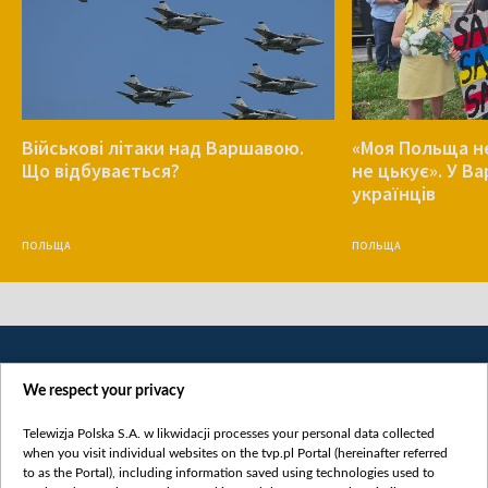
Військові літаки над Варшавою.
«Моя Польща не
Що відбувається?
не цькує». У В
українців
ПОЛЬЩА
ПОЛЬЩА
We respect your privacy
Telewizja Polska S.A. w likwidacji processes your personal data collected
when you visit individual websites on the tvp.pl Portal (hereinafter referred
to as the Portal), including information saved using technologies used to