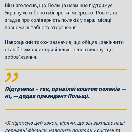
Він наголосив, що Польща незмінно підтримує
Україну «в її боротьбі проти імперської Росії», та
згадав про солідарність поляків у перші місяці
повномасштабного вторгнення.
Навроцький також зазначив, що обіцяв «закінчити
етап безумовних привілеїв» і тепер виконує це
зобов’язання.
Підтримка – так, привілеї коштом поляків —
ні, — додав президент Польщі.
«
Я підписую цей закон, вірячи, що він захищає наші
державні фінанси, наводить порядок у системі та