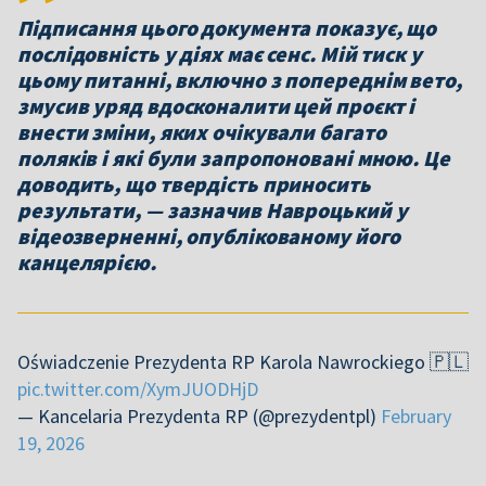
Підписання цього документа показує, що
послідовність у діях має сенс. Мій тиск у
цьому питанні, включно з попереднім вето,
змусив уряд вдосконалити цей проєкт і
внести зміни, яких очікували багато
поляків і які були запропоновані мною. Це
доводить, що твердість приносить
результати, — зазначив Навроцький у
відеозверненні, опублікованому його
канцелярією.
Oświadczenie Prezydenta RP Karola Nawrockiego 🇵🇱
pic.twitter.com/XymJUODHjD
— Kancelaria Prezydenta RP (@prezydentpl)
February
19, 2026