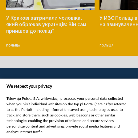
У Кракові затримали чоловіка,
У МЗС Польщі в
який ображав українців: Він сам
на звинуваченн
прийшов до поліції
ПОЛЬЩА
ПОЛЬЩА
We respect your privacy
Telewizja Polska S.A. w likwidacji processes your personal data collected
when you visit individual websites on the tvp.pl Portal (hereinafter referred
to as the Portal), including information saved using technologies used to
Категорії
track and store them, such as cookies, web beacons or other similar
technologies enabling the provision of tailored and secure services,
Новини
personalize content and advertising, provide social media features and
analyze Internet traffic.
Війна