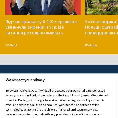
Під час прильоту Х-101 чергові не
Хотіли подивит
увімкнули сирени? Туск: Це
Польщі оштрафу
питання ретельно вивчать
прикордонній з
ПОЛЬЩА
ПОЛЬЩА
We respect your privacy
Telewizja Polska S.A. w likwidacji processes your personal data collected
when you visit individual websites on the tvp.pl Portal (hereinafter referred
to as the Portal), including information saved using technologies used to
Категорії
track and store them, such as cookies, web beacons or other similar
technologies enabling the provision of tailored and secure services,
Новини
personalize content and advertising, provide social media features and