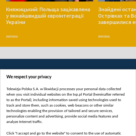
Княжицький: Польща зацікавлена
Знайдені остан
у якнайшвидшій євроінтеграції
Острівках та В
України
завершилися е
УКРАЇНА
УКРАЇНА
We respect your privacy
Telewizja Polska S.A. w likwidacji processes your personal data collected
when you visit individual websites on the tvp.pl Portal (hereinafter referred
to as the Portal), including information saved using technologies used to
Категорії
track and store them, such as cookies, web beacons or other similar
technologies enabling the provision of tailored and secure services,
Новини
personalize content and advertising, provide social media features and
analyze Internet traffic.
Війна
Докладно
Click "I accept and go to the website" to consent to the use of automatic