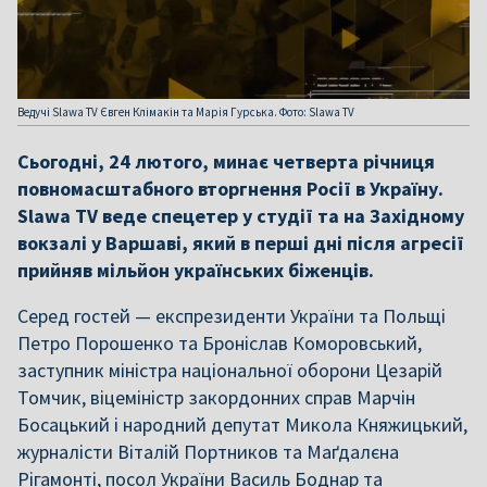
Ведучі Slawa TV Євген Клімакін та Марія Гурська. Фото: Slawa TV
Сьогодні, 24 лютого, минає четверта річниця
повномасштабного вторгнення Росії в Україну.
Slawa TV веде спецетер у студії та на Західному
вокзалі у Варшаві, який в перші дні після агресії
прийняв мільйон українських біженців.
Серед гостей — експрезиденти України та Польщі
Петро Порошенко та Броніслав Коморовський,
заступник міністра національної оборони Цезарій
Томчик, віцеміністр закордонних справ Марчін
Босацький і народний депутат Микола Княжицький,
журналісти Віталій Портников та Маґдалєна
Рігамонті, посол України Василь Боднар та