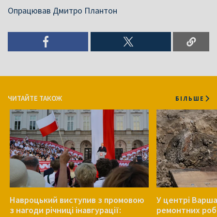
Опрацював Дмитро Плантон
ЧИТАЙТЕ ТАКОЖ
БІЛЬШЕ
Навроцький виступив з промовою
У центрі Варша
з нагоди річниці інавгурації:
ремонтних роб