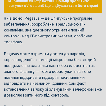
Чи колишній міністр юстиції Польщі проситиме
притулок в Угорщині? Що відбувається в його справі
Як відомо, Pegasus — це шпигунське програмне
забезпечення, розроблене ізраїльською ІТ-
компанією, яке дає змогу отримати повний
контроль над ІТ-пристроями жертви, особливо
телефону.
Pegasus може отримати доступ до паролів,
кореспонденції, активації мікрофона без згоди й
повідомлення власника навіть без елементів так
званого фішингу — тобто користувач навіть не
повинен відкривати підозрілі посилання чи
відповідати на незнайомі дзвінки. Сам факт
встановлення зв'язку зі зламуваним телефоном вже
дозволяє взяти його під контроль.