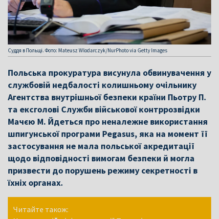
Суддя в Польщі. Фото: Mateusz Wlodarczyk/NurPhoto via Getty Images
Польська прокуратура висунула обвинувачення у
службовій недбалості колишньому очільнику
Агентства внутрішньої безпеки країни Пьотру П.
та ексголові Служби військової контррозвідки
Мачєю М. Йдеться про неналежне використання
шпигунської програми Pegasus, яка на момент її
застосування не мала польської акредитації
щодо відповідності вимогам безпеки й могла
призвести до порушень режиму секретності в
їхніх органах.
Читайте також: