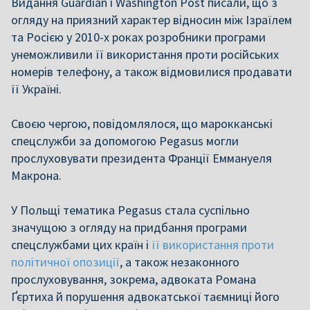
Видання Guardian i Washington Post писали, що з
огляду на приязний характер відносин між Ізраїлем
та Росією у 2010-х роках розробники програми
унеможливили її використання проти російських
номерів телефону, а також відмовилися продавати
її Україні.
Своєю чергою, повідомлялося, що марокканські
спецслужби за допомогою Pegasus могли
прослуховувати президента Франції Еммануеля
Макрона.
У Польщі тематика Pegasus стала суспільно
значущою з огляду на придбання програми
спецслужбами цих країн і
її використання проти
політичної опозиції
, а також незаконного
прослуховування, зокрема, адвоката Романа
Ґєртиха й порушення адвокатської таємниці його