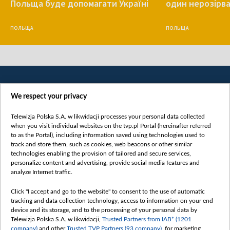
Польща буде допомагати Україні
один нерозірв
ПОЛЬЩА
ПОЛЬЩА
We respect your privacy
Telewizja Polska S.A. w likwidacji processes your personal data collected
when you visit individual websites on the tvp.pl Portal (hereinafter referred
to as the Portal), including information saved using technologies used to
Категорії
track and store them, such as cookies, web beacons or other similar
technologies enabling the provision of tailored and secure services,
Новини
personalize content and advertising, provide social media features and
analyze Internet traffic.
Війна
Докладно
Click "I accept and go to the website" to consent to the use of automatic
tracking and data collection technology, access to information on your end
Погляд
device and its storage, and to the processing of your personal data by
Цікаво
Telewizja Polska S.A. w likwidacji,
Trusted Partners from IAB* (1201
company)
and other
Trusted TVP Partners (93 company)
, for marketing