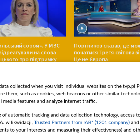
ольський сором». У МЗС
Портников сказав, де мо
 відреагували на слова
початися Третя світова ві
цького про підтримку
Це не Європа
ни
СВІТ
ata collected when you visit individual websites on the tvp.pl Por
re them, such as cookies, web beacons or other similar technolog
l media features and analyze Internet traffic.
e of automatic tracking and data collection technology, access t
A. w likwidacji,
Trusted Partners from IAB* (1201 company)
and
nts to your interests and measuring their effectiveness) and ot