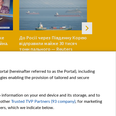
же
До Росії через Південну Корею
Сенат США
йна.
відправили майже 30 тисяч
законопро
тонн пального — Reuters
санкції пр
СВІТ
СВІТ
tal (hereinafter referred to as the Portal), including
ies enabling the provision of tailored and secure
o information on your end device and its storage, and to
 other
Trusted TVP Partners (93 company)
, for marketing
hers, which we indicate below.