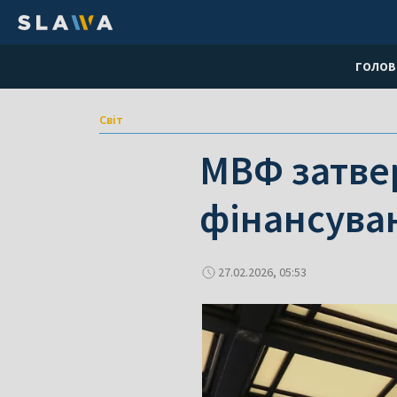
ГОЛОВ
Світ
МВФ затве
фінансуван
27.02.2026, 05:53