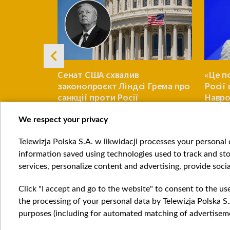
енну Корею
Сенат США схвалив
«Це п
 тисяч
законопроєкт Ліндсі Грема про
Росії
ters
санкції проти Росії
Навро
Украї
We respect your privacy
СВІТ
СВІТ
Telewizja Polska S.A. w likwidacji processes your personal d
Item
information saved using technologies used to track and sto
1
services, personalize content and advertising, provide socia
of
4
Click "I accept and go to the website" to consent to the us
the processing of your personal data by Telewizja Polska S.
purposes (including for automated matching of advertiseme