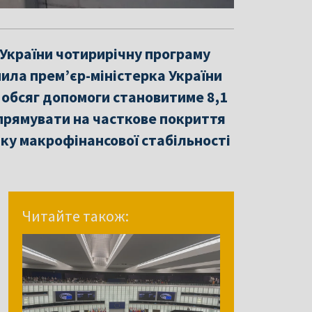
України чотирирічну програму
ила прем’єр-міністерка України
 обсяг допомоги становитиме 8,1
прямувати на часткове покриття
у макрофінансової стабільності
Читайте також: