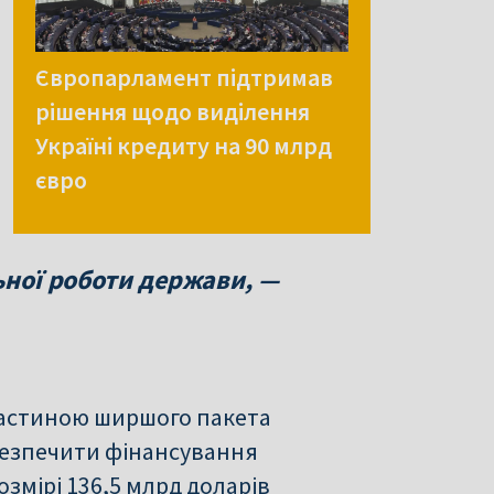
Європарламент підтримав
рішення щодо виділення
Україні кредиту на 90 млрд
євро
льної роботи держави, —
частиною ширшого пакета
безпечити фінансування
змірі 136,5 млрд доларів