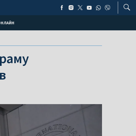
ОНЛАЙН
граму
в