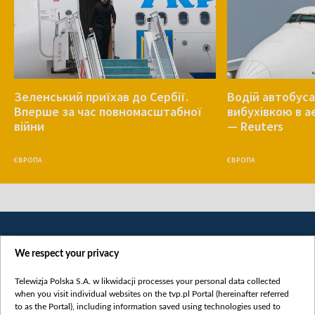
Зеленський приїхав до Сербії.
Водій автобуса
Вперше за час повномасштабної
вибухівкою в 
війни
— Reuters
ЄВРОПА
ЄВРОПА
We respect your privacy
Telewizja Polska S.A. w likwidacji processes your personal data collected
when you visit individual websites on the tvp.pl Portal (hereinafter referred
to as the Portal), including information saved using technologies used to