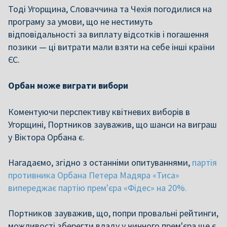
Тоді Угорщина, Словаччина та Чехія погодилися на
програму за умови, що не нестимуть
відповідальності за виплату відсотків і погашення
позики — ці витрати мали взяти на себе інші країни
ЄС.
Орбан може виграти вибори
Коментуючи перспективу квітневих виборів в
Угорщині, Портников зауважив, що шанси на виграш
у Віктора Орбана є.
Нагадаємо, згідно з останніми опитуваннями,
партія
противника Орбана Петера Мадяра «Тиса»
випереджає партію прем'єра «Фідес» на 20%.
Портников зауважив, що, попри провальні рейтинги,
можливості зберегти владу у чинного прем'єра ще є.