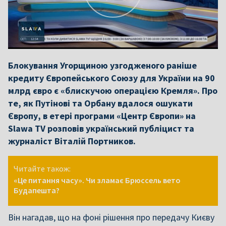
Блокування Угорщиною узгодженого раніше
кредиту Європейського Союзу для України на 90
млрд євро є «блискучою операцією Кремля». Про
те, як Путінові та Орбану вдалося ошукати
Європу, в етері програми «Центр Європи» на
Slawa TV розповів український публіцист та
журналіст Віталій Портников.
Читайте також:
«Це питання часу». Чи зламає Брюссель вето
Будапешта?
Він нагадав, що на фоні рішення про передачу Києву